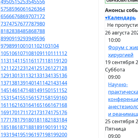
49
50
51
52
53
54
55
56
57
58
59
60
61
62
63
64
Анонсы соб
65
66
67
68
69
70
71
72
▾
Календарь
73
74
75
76
77
78
79
80
Не пропусти
81
82
83
84
85
86
87
88
26 августа 20
89
90
91
92
93
94
95
96
10:00
97
98
99
100
101
102
103
104
Форум с жи
105
106
107
108
109
110
111
112
хирургией
113
114
115
116
117
118
119
120
19 сентября 2
121
122
123
124
125
126
127
128
Суббота
129
130
131
132
133
134
135
136
09:00
137
138
139
140
141
142
143
144
Научно-
145
146
147
148
149
150
151
152
практическ
153
154
155
156
157
158
159
160
конференци
161
162
163
164
165
166
167
168
анестезиол
169
170
171
172
173
174
175
176
и реанимац
177
178
179
180
181
182
183
184
25 сентября 2
185
186
187
188
189
190
191
192
Пятница
193
194
195
196
197
198
199
200
09:00