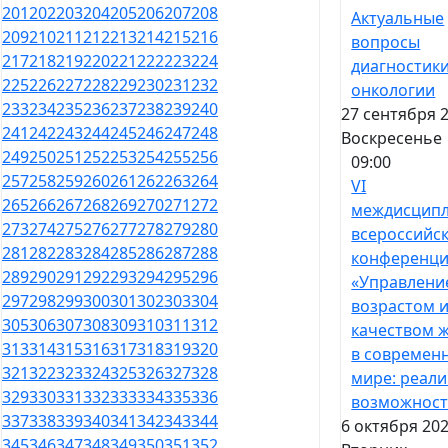
201
202
203
204
205
206
207
208
Актуальные
209
210
211
212
213
214
215
216
вопросы
217
218
219
220
221
222
223
224
диагностики
225
226
227
228
229
230
231
232
онкологии
233
234
235
236
237
238
239
240
27 сентября 2
241
242
243
244
245
246
247
248
Воскресенье
249
250
251
252
253
254
255
256
09:00
257
258
259
260
261
262
263
264
VI
265
266
267
268
269
270
271
272
междисцип
273
274
275
276
277
278
279
280
всероссийс
281
282
283
284
285
286
287
288
конференц
289
290
291
292
293
294
295
296
«Управлени
297
298
299
300
301
302
303
304
возрастом 
305
306
307
308
309
310
311
312
качеством 
313
314
315
316
317
318
319
320
в современ
321
322
323
324
325
326
327
328
мире: реали
329
330
331
332
333
334
335
336
возможност
337
338
339
340
341
342
343
344
6 октября 202
345
346
347
348
349
350
351
352