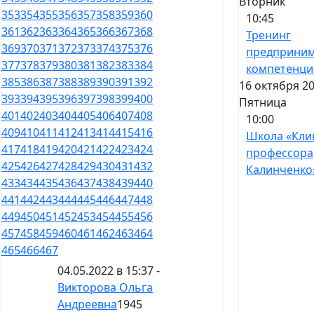
Вторник
353
354
355
356
357
358
359
360
10:45
361
362
363
364
365
366
367
368
Тренинг
369
370
371
372
373
374
375
376
предприним
377
378
379
380
381
382
383
384
компетенци
385
386
387
388
389
390
391
392
16 октября 20
393
394
395
396
397
398
399
400
Пятница
401
402
403
404
405
406
407
408
10:00
409
410
411
412
413
414
415
416
Школа «Кли
417
418
419
420
421
422
423
424
профессора
425
426
427
428
429
430
431
432
Калинченко
433
434
435
436
437
438
439
440
441
442
443
444
445
446
447
448
449
450
451
452
453
454
455
456
457
458
459
460
461
462
463
464
465
466
467
04.05.2022 в 15:37 -
Викторова Ольга
Андреевна
1945