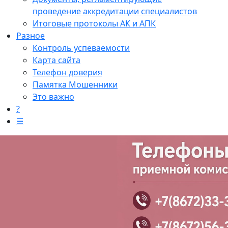
проведение аккредитации специалистов
Итоговые протоколы АК и АПК
Разное
Контроль успеваемости
Карта сайта
Телефон доверия
Памятка Мошенники
Это важно
?
☰