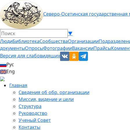
Северо-Осетинская государственная
▼
Люди
Библиотека
Сообщества
Организации
Подразделен
документы
Опросы
Фотографии
Вакансии
Прайсы
Коммен
Версия для слабовидящих
Рус
Eng
Главная
Сведения об обр. организации
Миссия, видение и цели
Структура
Руководство
Ученый Совет
Контакты