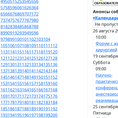
49
50
51
52
53
54
55
56
57
58
59
60
61
62
63
64
Анонсы со
65
66
67
68
69
70
71
72
▾
Календар
73
74
75
76
77
78
79
80
Не пропуст
81
82
83
84
85
86
87
88
26 августа 
89
90
91
92
93
94
95
96
10:00
97
98
99
100
101
102
103
104
Форум с ж
105
106
107
108
109
110
111
112
хирургией
113
114
115
116
117
118
119
120
19 сентября
121
122
123
124
125
126
127
128
Суббота
129
130
131
132
133
134
135
136
09:00
137
138
139
140
141
142
143
144
Научно-
145
146
147
148
149
150
151
152
практичес
153
154
155
156
157
158
159
160
конференц
161
162
163
164
165
166
167
168
анестезио
169
170
171
172
173
174
175
176
реанимац
177
178
179
180
181
182
183
184
25 сентября
185
186
187
188
189
190
191
192
Пятница
193
194
195
196
197
198
199
200