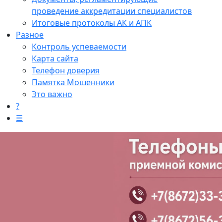
проведение аккредитации специалистов
Итоговые протоколы АК и АПК
Разное
Контроль успеваемости
Карта сайта
Телефон доверия
Памятка Мошенники
Это важно
?
☰