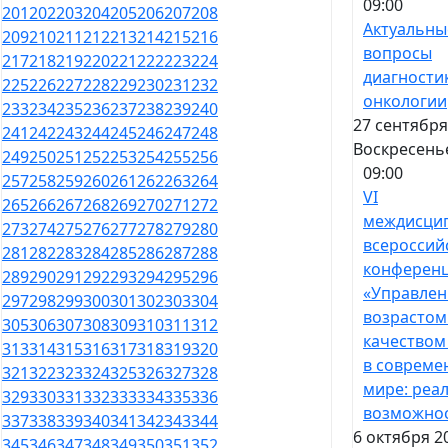
09:00
201
202
203
204
205
206
207
208
Актуальны
209
210
211
212
213
214
215
216
вопросы
217
218
219
220
221
222
223
224
диагности
225
226
227
228
229
230
231
232
онкологии
233
234
235
236
237
238
239
240
27 сентября
241
242
243
244
245
246
247
248
Воскресень
249
250
251
252
253
254
255
256
09:00
257
258
259
260
261
262
263
264
VI
265
266
267
268
269
270
271
272
междисци
273
274
275
276
277
278
279
280
всероссий
281
282
283
284
285
286
287
288
конферен
289
290
291
292
293
294
295
296
«Управлен
297
298
299
300
301
302
303
304
возрастом
305
306
307
308
309
310
311
312
качеством
313
314
315
316
317
318
319
320
в совреме
321
322
323
324
325
326
327
328
мире: реа
329
330
331
332
333
334
335
336
возможно
337
338
339
340
341
342
343
344
6 октября 2
345
346
347
348
349
350
351
352