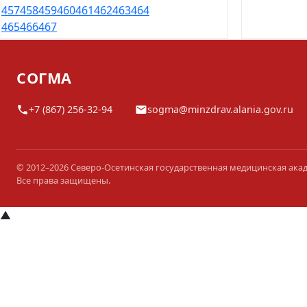
457
458
459
460
461
462
463
464
465
466
467
СОГМА
+7 (867) 256-32-94
sogma@minzdrav.alania.gov.ru
© 2012–2026 Северо-Осетинская государственная медицинская ака
Все права защищены.
▲