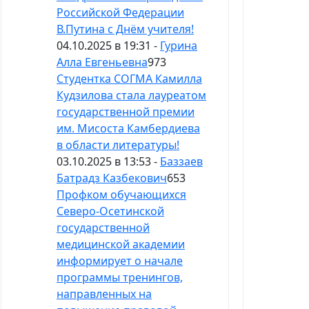
Российской Федерации
В.Путина с Днём учителя!
04.10.2025 в 19:31 -
Гурина
Алла Евгеньевна
973
Студентка СОГМА Камилла
Кудзилова стала лауреатом
государственной премии
им. Мисоста Камбердиева
в области литературы!
03.10.2025 в 13:53 -
Баззаев
Батрадз Казбекович
653
Профком обучающихся
Северо-Осетинской
государственной
медицинской академии
информирует о начале
программы тренингов,
направленных на