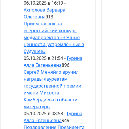
06.10.2025 в 16:19 -
Ахполова Варвара
Олеговна
913
Приём заявок на
всероссийский конкурс
медиапроектов «Вечные
ценности, устремлённые в
будущее»
05.10.2025 в 21:54 -
Гурина
Алла Евгеньевна
896
Сергей Меняйло вручил
награды лауреатам
государственной премии
имени Мисоста
Камбердиева в области
литературы
05.10.2025 в 08:58 -
Гурина
Алла Евгеньевна
949
Поздравление Президента