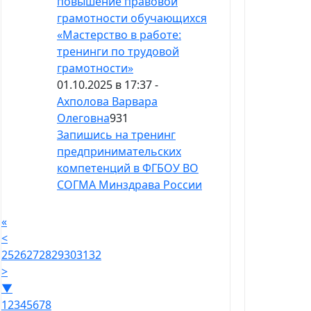
повышение правовой
грамотности обучающихся
«Мастерство в работе:
тренинги по трудовой
грамотности»
01.10.2025 в 17:37 -
Ахполова Варвара
Олеговна
931
Запишись на тренинг
предпринимательских
компетенций в ФГБОУ ВО
СОГМА Минздрава России
«
<
25
26
27
28
29
30
31
32
>
▼
1
2
3
4
5
6
7
8