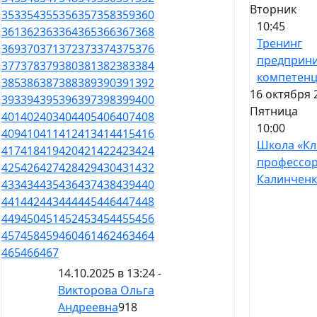
Вторник
353
354
355
356
357
358
359
360
10:45
361
362
363
364
365
366
367
368
Тренинг
369
370
371
372
373
374
375
376
предприни
377
378
379
380
381
382
383
384
компетен
385
386
387
388
389
390
391
392
16 октября 
393
394
395
396
397
398
399
400
Пятница
401
402
403
404
405
406
407
408
10:00
409
410
411
412
413
414
415
416
Школа «Кл
417
418
419
420
421
422
423
424
профессо
425
426
427
428
429
430
431
432
Калинченк
433
434
435
436
437
438
439
440
441
442
443
444
445
446
447
448
449
450
451
452
453
454
455
456
457
458
459
460
461
462
463
464
465
466
467
14.10.2025 в 13:24 -
Викторова Ольга
Андреевна
918