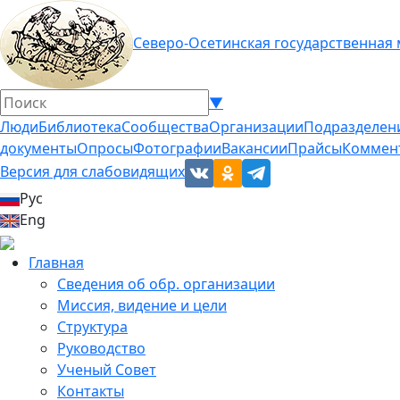
Северо-Осетинская государственная
▼
Люди
Библиотека
Сообщества
Организации
Подразделен
документы
Опросы
Фотографии
Вакансии
Прайсы
Коммен
Версия для слабовидящих
Рус
Eng
Главная
Сведения об обр. организации
Миссия, видение и цели
Структура
Руководство
Ученый Совет
Контакты