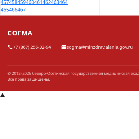
457
458
459
460
461
462
463
464
465
466
467
СОГМА
+7 (867) 256-32-94
sogma@minzdrav.alania.gov.ru
© 2012–2026 Северо-Осетинская государственная медицинская ака
Все права защищены.
▲