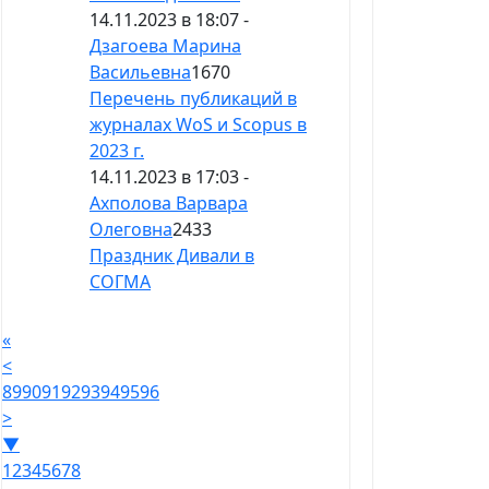
14.11.2023 в 18:07 -
Дзагоева Марина
Васильевна
1670
Перечень публикаций в
журналах WoS и Scopus в
2023 г.
14.11.2023 в 17:03 -
Ахполова Варвара
Олеговна
2433
Праздник Дивали в
СОГМА
«
<
89
90
91
92
93
94
95
96
>
▼
1
2
3
4
5
6
7
8