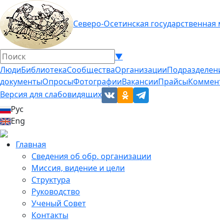
Северо-Осетинская государственная
▼
Люди
Библиотека
Сообщества
Организации
Подразделен
документы
Опросы
Фотографии
Вакансии
Прайсы
Коммен
Версия для слабовидящих
Рус
Eng
Главная
Сведения об обр. организации
Миссия, видение и цели
Структура
Руководство
Ученый Совет
Контакты