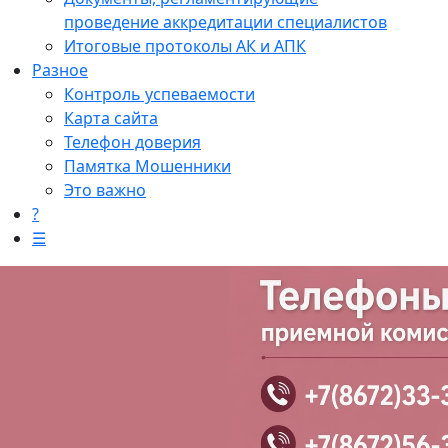
проведение аккредитации специалистов
Итоговые протоколы АК и АПК
Разное
Контроль успеваемости
Карта сайта
Телефон доверия
Памятка Мошенники
Это важно
?
☰