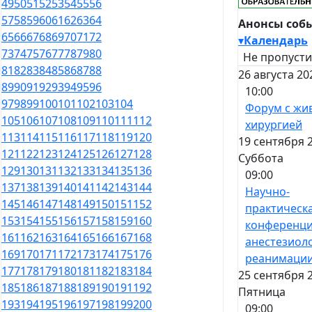
49
50
51
52
53
54
55
56
57
58
59
60
61
62
63
64
Анонсы соб
65
66
67
68
69
70
71
72
▾
Календарь
73
74
75
76
77
78
79
80
Не пропусти
81
82
83
84
85
86
87
88
26 августа 20
89
90
91
92
93
94
95
96
10:00
97
98
99
100
101
102
103
104
Форум с жи
105
106
107
108
109
110
111
112
хирургией
113
114
115
116
117
118
119
120
19 сентября 
121
122
123
124
125
126
127
128
Суббота
129
130
131
132
133
134
135
136
09:00
137
138
139
140
141
142
143
144
Научно-
145
146
147
148
149
150
151
152
практическ
153
154
155
156
157
158
159
160
конференци
161
162
163
164
165
166
167
168
анестезиол
169
170
171
172
173
174
175
176
реанимаци
177
178
179
180
181
182
183
184
25 сентября 
185
186
187
188
189
190
191
192
Пятница
193
194
195
196
197
198
199
200
09:00