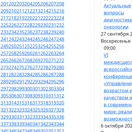
201
202
203
204
205
206
207
208
Актуальные
209
210
211
212
213
214
215
216
вопросы
217
218
219
220
221
222
223
224
диагностики
225
226
227
228
229
230
231
232
онкологии
233
234
235
236
237
238
239
240
27 сентября 
241
242
243
244
245
246
247
248
Воскресенье
249
250
251
252
253
254
255
256
09:00
257
258
259
260
261
262
263
264
VI
265
266
267
268
269
270
271
272
междисцип
273
274
275
276
277
278
279
280
всероссийс
281
282
283
284
285
286
287
288
конференц
289
290
291
292
293
294
295
296
«Управлени
297
298
299
300
301
302
303
304
возрастом 
305
306
307
308
309
310
311
312
качеством 
313
314
315
316
317
318
319
320
в современ
321
322
323
324
325
326
327
328
мире: реали
329
330
331
332
333
334
335
336
возможност
337
338
339
340
341
342
343
344
6 октября 202
345
346
347
348
349
350
351
352