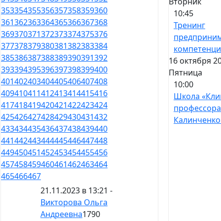
Вторник
353
354
355
356
357
358
359
360
10:45
361
362
363
364
365
366
367
368
Тренинг
369
370
371
372
373
374
375
376
предприним
377
378
379
380
381
382
383
384
компетенц
385
386
387
388
389
390
391
392
16 октября 20
393
394
395
396
397
398
399
400
Пятница
401
402
403
404
405
406
407
408
10:00
409
410
411
412
413
414
415
416
Школа «Кли
417
418
419
420
421
422
423
424
профессора
425
426
427
428
429
430
431
432
Калинченко
433
434
435
436
437
438
439
440
441
442
443
444
445
446
447
448
449
450
451
452
453
454
455
456
457
458
459
460
461
462
463
464
465
466
467
21.11.2023 в 13:21 -
Викторова Ольга
Андреевна
1790