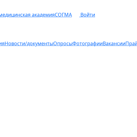
 медицинская академия
СОГМА
Войти
ия
Новости/документы
Опросы
Фотографии
Вакансии
Пра