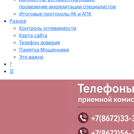
проведение аккредитации специалистов
Итоговые протоколы АК и АПК
Разное
Контроль успеваемости
Карта сайта
Телефон доверия
Памятка Мошенники
Это важно
?
☰