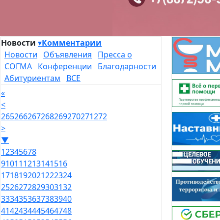
Новости
▾
Комментарии
Новости
Объявления
Пресса о
СОГМА
Конференции
Благодарности
Абитуриентам
ВСЕ
«
<
265
266
267
268
269
270
271
272
>
▼
1
2
3
4
5
6
7
8
9
10
11
12
13
14
15
16
17
18
19
20
21
22
23
24
25
26
27
28
29
30
31
32
33
34
35
36
37
38
39
40
41
42
43
44
45
46
47
48