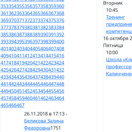
Вторник
353
354
355
356
357
358
359
360
10:45
361
362
363
364
365
366
367
368
Тренинг
369
370
371
372
373
374
375
376
предприни
377
378
379
380
381
382
383
384
компетенц
385
386
387
388
389
390
391
392
16 октября 2
393
394
395
396
397
398
399
400
Пятница
401
402
403
404
405
406
407
408
10:00
409
410
411
412
413
414
415
416
Школа «Кл
417
418
419
420
421
422
423
424
профессор
425
426
427
428
429
430
431
432
Калинченк
433
434
435
436
437
438
439
440
441
442
443
444
445
446
447
448
449
450
451
452
453
454
455
456
457
458
459
460
461
462
463
464
465
466
467
26.11.2018 в 17:13 -
Беликова Залина
Федоровна
1751