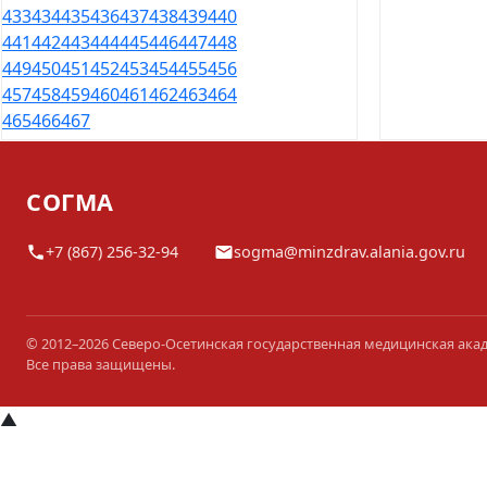
433
434
435
436
437
438
439
440
441
442
443
444
445
446
447
448
449
450
451
452
453
454
455
456
457
458
459
460
461
462
463
464
465
466
467
СОГМА
+7 (867) 256-32-94
sogma@minzdrav.alania.gov.ru
© 2012–2026 Северо-Осетинская государственная медицинская ака
Все права защищены.
▲