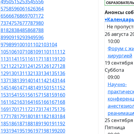
49
50
51
52
53
54
55
56
57
58
59
60
61
62
63
64
Анонсы со
65
66
67
68
69
70
71
72
▾
Календар
73
74
75
76
77
78
79
80
Не пропуст
81
82
83
84
85
86
87
88
26 августа 2
89
90
91
92
93
94
95
96
10:00
97
98
99
100
101
102
103
104
Форум с ж
105
106
107
108
109
110
111
112
хирургией
113
114
115
116
117
118
119
120
19 сентября 
121
122
123
124
125
126
127
128
Суббота
129
130
131
132
133
134
135
136
09:00
137
138
139
140
141
142
143
144
Научно-
145
146
147
148
149
150
151
152
практичес
153
154
155
156
157
158
159
160
конференц
161
162
163
164
165
166
167
168
анестезиол
169
170
171
172
173
174
175
176
реанимац
177
178
179
180
181
182
183
184
25 сентября 
185
186
187
188
189
190
191
192
Пятница
193
194
195
196
197
198
199
200