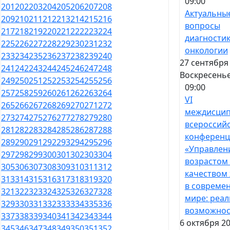
09:00
201
202
203
204
205
206
207
208
Актуальны
209
210
211
212
213
214
215
216
вопросы
217
218
219
220
221
222
223
224
диагностик
225
226
227
228
229
230
231
232
онкологии
233
234
235
236
237
238
239
240
27 сентября 
241
242
243
244
245
246
247
248
Воскресень
249
250
251
252
253
254
255
256
09:00
257
258
259
260
261
262
263
264
VI
265
266
267
268
269
270
271
272
междисцип
273
274
275
276
277
278
279
280
всероссий
281
282
283
284
285
286
287
288
конференц
289
290
291
292
293
294
295
296
«Управлен
297
298
299
300
301
302
303
304
возрастом
305
306
307
308
309
310
311
312
качеством
313
314
315
316
317
318
319
320
в совреме
321
322
323
324
325
326
327
328
мире: реал
329
330
331
332
333
334
335
336
возможнос
337
338
339
340
341
342
343
344
6 октября 20
345
346
347
348
349
350
351
352