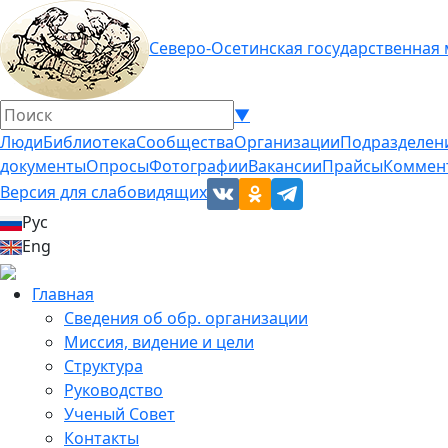
Северо-Осетинская государственная
▼
Люди
Библиотека
Сообщества
Организации
Подразделен
документы
Опросы
Фотографии
Вакансии
Прайсы
Коммен
Версия для слабовидящих
Рус
Eng
Главная
Сведения об обр. организации
Миссия, видение и цели
Структура
Руководство
Ученый Совет
Контакты