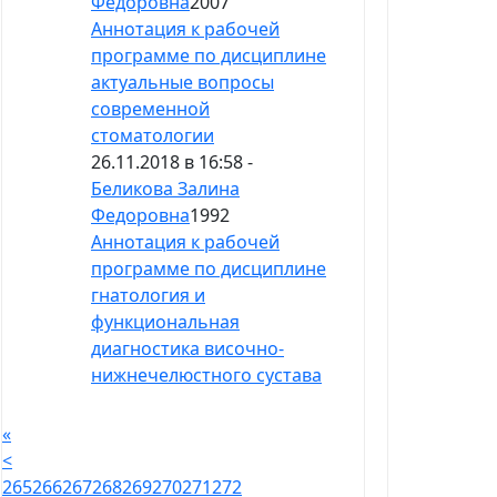
Федоровна
2007
Аннотация к рабочей
программе по дисциплине
актуальные вопросы
современной
стоматологии
26.11.2018 в 16:58 -
Беликова Залина
Федоровна
1992
Аннотация к рабочей
программе по дисциплине
гнатология и
функциональная
диагностика височно-
нижнечелюстного сустава
«
<
265
266
267
268
269
270
271
272