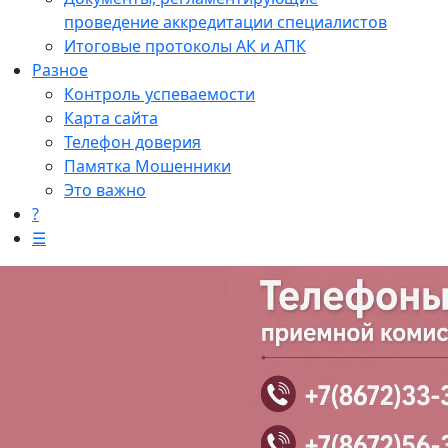
проведение аккредитации специалистов
Итоговые протоколы АК и АПК
Разное
Контроль успеваемости
Карта сайта
Телефон доверия
Памятка Мошенники
Это важно
?
☰