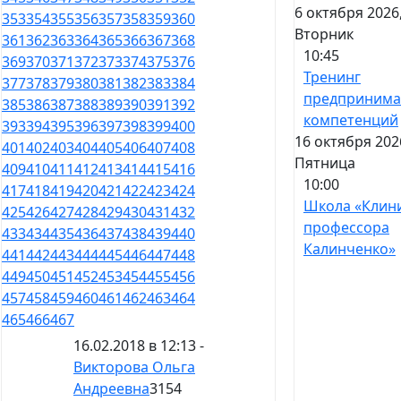
6 октября 2026
353
354
355
356
357
358
359
360
Вторник
361
362
363
364
365
366
367
368
10:45
369
370
371
372
373
374
375
376
Тренинг
377
378
379
380
381
382
383
384
предпринима
385
386
387
388
389
390
391
392
компетенций
393
394
395
396
397
398
399
400
16 октября 202
401
402
403
404
405
406
407
408
Пятница
409
410
411
412
413
414
415
416
10:00
417
418
419
420
421
422
423
424
Школа «Клин
425
426
427
428
429
430
431
432
профессора
433
434
435
436
437
438
439
440
Калинченко»
441
442
443
444
445
446
447
448
449
450
451
452
453
454
455
456
457
458
459
460
461
462
463
464
465
466
467
16.02.2018 в 12:13 -
Викторова Ольга
Андреевна
3154