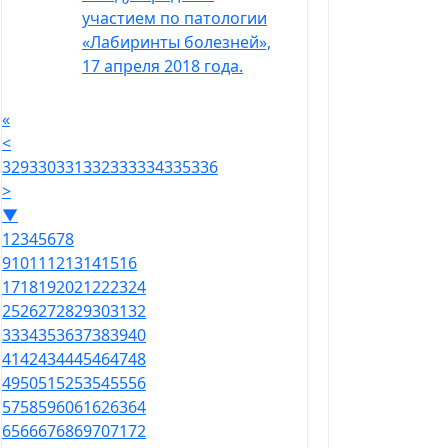
участием по патологии
«Лабиринты болезней»,
17 апреля 2018 года.
«
<
329
330
331
332
333
334
335
336
>
▼
1
2
3
4
5
6
7
8
9
10
11
12
13
14
15
16
17
18
19
20
21
22
23
24
25
26
27
28
29
30
31
32
33
34
35
36
37
38
39
40
41
42
43
44
45
46
47
48
49
50
51
52
53
54
55
56
57
58
59
60
61
62
63
64
65
66
67
68
69
70
71
72