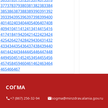
377
378
379
380
381
382
383
384
385
386
387
388
389
390
391
392
393
394
395
396
397
398
399
400
401
402
403
404
405
406
407
408
409
410
411
412
413
414
415
416
417
418
419
420
421
422
423
424
425
426
427
428
429
430
431
432
433
434
435
436
437
438
439
440
441
442
443
444
445
446
447
448
449
450
451
452
453
454
455
456
457
458
459
460
461
462
463
464
465
466
467
СОГМА
+7 (867) 256-32-94
sogma@minzdrav.alania.gov.ru