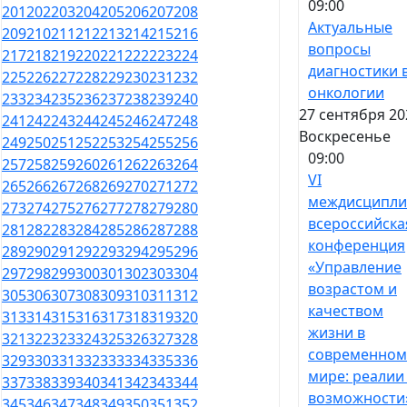
09:00
201
202
203
204
205
206
207
208
Актуальные
209
210
211
212
213
214
215
216
вопросы
217
218
219
220
221
222
223
224
диагностики 
225
226
227
228
229
230
231
232
онкологии
233
234
235
236
237
238
239
240
27 сентября 20
241
242
243
244
245
246
247
248
Воскресенье
249
250
251
252
253
254
255
256
09:00
257
258
259
260
261
262
263
264
VI
265
266
267
268
269
270
271
272
междисципли
273
274
275
276
277
278
279
280
всероссийска
281
282
283
284
285
286
287
288
конференция
289
290
291
292
293
294
295
296
«Управление
297
298
299
300
301
302
303
304
возрастом и
305
306
307
308
309
310
311
312
качеством
313
314
315
316
317
318
319
320
жизни в
321
322
323
324
325
326
327
328
современном
329
330
331
332
333
334
335
336
мире: реалии
337
338
339
340
341
342
343
344
возможности
345
346
347
348
349
350
351
352