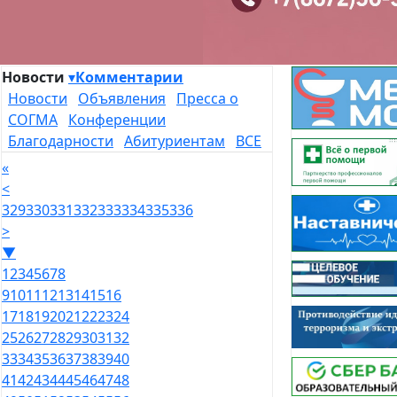
Новости
▾
Комментарии
Новости
Объявления
Пресса о
СОГМА
Конференции
Благодарности
Абитуриентам
ВСЕ
«
<
329
330
331
332
333
334
335
336
>
▼
1
2
3
4
5
6
7
8
9
10
11
12
13
14
15
16
17
18
19
20
21
22
23
24
25
26
27
28
29
30
31
32
33
34
35
36
37
38
39
40
41
42
43
44
45
46
47
48