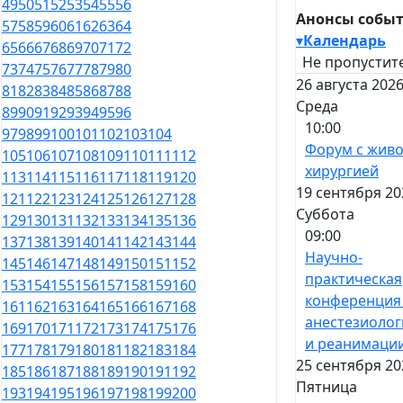
49
50
51
52
53
54
55
56
Анонсы собы
57
58
59
60
61
62
63
64
▾
Календарь
65
66
67
68
69
70
71
72
Не пропустите
73
74
75
76
77
78
79
80
26 августа 2026
81
82
83
84
85
86
87
88
Среда
89
90
91
92
93
94
95
96
10:00
97
98
99
100
101
102
103
104
Форум с жив
105
106
107
108
109
110
111
112
хирургией
113
114
115
116
117
118
119
120
19 сентября 20
121
122
123
124
125
126
127
128
Суббота
129
130
131
132
133
134
135
136
09:00
137
138
139
140
141
142
143
144
Научно-
145
146
147
148
149
150
151
152
практическая
153
154
155
156
157
158
159
160
конференция
161
162
163
164
165
166
167
168
анестезиолог
169
170
171
172
173
174
175
176
и реанимаци
177
178
179
180
181
182
183
184
25 сентября 20
185
186
187
188
189
190
191
192
Пятница
193
194
195
196
197
198
199
200