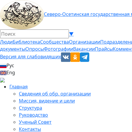
Северо-Осетинская государственная
▼
Люди
Библиотека
Сообщества
Организации
Подразделен
документы
Опросы
Фотографии
Вакансии
Прайсы
Коммен
Версия для слабовидящих
Рус
Eng
Главная
Сведения об обр. организации
Миссия, видение и цели
Структура
Руководство
Ученый Совет
Контакты