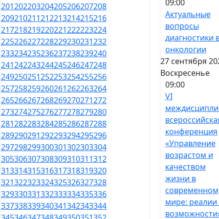
09:00
201
202
203
204
205
206
207
208
Актуальные
209
210
211
212
213
214
215
216
вопросы
217
218
219
220
221
222
223
224
диагностики 
225
226
227
228
229
230
231
232
онкологии
233
234
235
236
237
238
239
240
27 сентября 20
241
242
243
244
245
246
247
248
Воскресенье
249
250
251
252
253
254
255
256
09:00
257
258
259
260
261
262
263
264
VI
265
266
267
268
269
270
271
272
междисципли
273
274
275
276
277
278
279
280
всероссийска
281
282
283
284
285
286
287
288
конференция
289
290
291
292
293
294
295
296
«Управление
297
298
299
300
301
302
303
304
возрастом и
305
306
307
308
309
310
311
312
качеством
313
314
315
316
317
318
319
320
жизни в
321
322
323
324
325
326
327
328
современном
329
330
331
332
333
334
335
336
мире: реалии
337
338
339
340
341
342
343
344
возможности
345
346
347
348
349
350
351
352