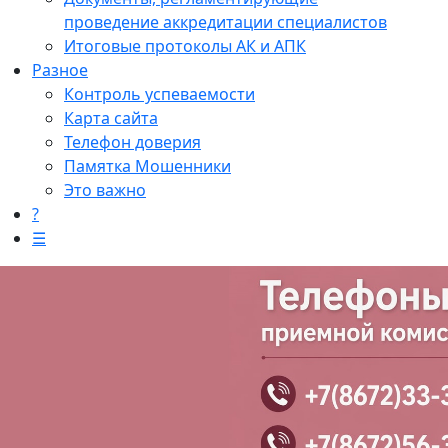
проведение аккредитации специалистов
Итоговые протоколы АК и АПК
Разное
Контроль успеваемости
Карта сайта
Телефон доверия
Памятка Мошенники
Это важно
?
☰