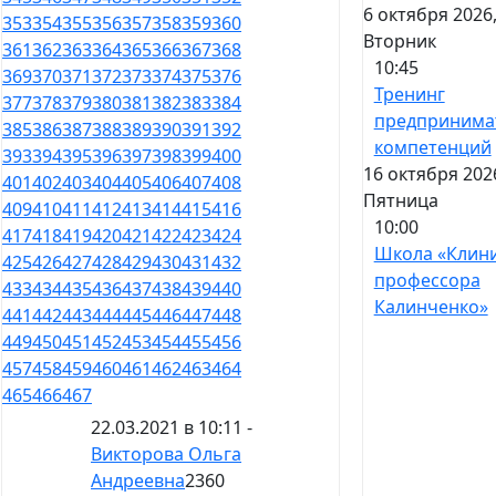
6 октября 2026
353
354
355
356
357
358
359
360
Вторник
361
362
363
364
365
366
367
368
10:45
369
370
371
372
373
374
375
376
Тренинг
377
378
379
380
381
382
383
384
предпринима
385
386
387
388
389
390
391
392
компетенций
393
394
395
396
397
398
399
400
16 октября 202
401
402
403
404
405
406
407
408
Пятница
409
410
411
412
413
414
415
416
10:00
417
418
419
420
421
422
423
424
Школа «Клин
425
426
427
428
429
430
431
432
профессора
433
434
435
436
437
438
439
440
Калинченко»
441
442
443
444
445
446
447
448
449
450
451
452
453
454
455
456
457
458
459
460
461
462
463
464
465
466
467
22.03.2021 в 10:11 -
Викторова Ольга
Андреевна
2360