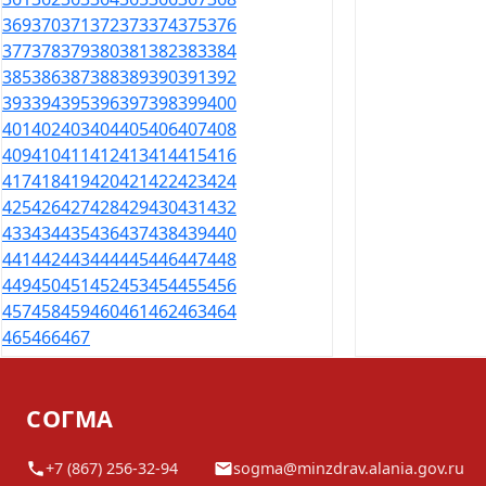
369
370
371
372
373
374
375
376
377
378
379
380
381
382
383
384
385
386
387
388
389
390
391
392
393
394
395
396
397
398
399
400
401
402
403
404
405
406
407
408
409
410
411
412
413
414
415
416
417
418
419
420
421
422
423
424
425
426
427
428
429
430
431
432
433
434
435
436
437
438
439
440
441
442
443
444
445
446
447
448
449
450
451
452
453
454
455
456
457
458
459
460
461
462
463
464
465
466
467
СОГМА
+7 (867) 256-32-94
sogma@minzdrav.alania.gov.ru