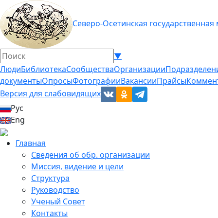
Северо-Осетинская государственная
▼
Люди
Библиотека
Сообщества
Организации
Подразделен
документы
Опросы
Фотографии
Вакансии
Прайсы
Коммен
Версия для слабовидящих
Рус
Eng
Главная
Сведения об обр. организации
Миссия, видение и цели
Структура
Руководство
Ученый Совет
Контакты