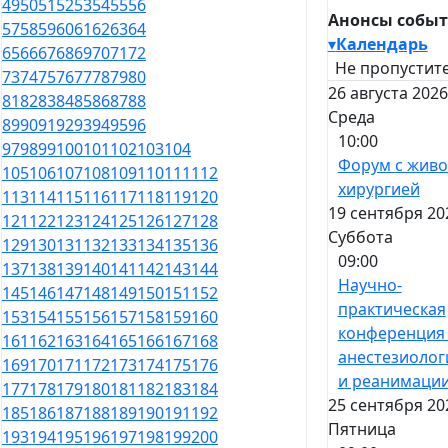
49
50
51
52
53
54
55
56
Анонсы собы
57
58
59
60
61
62
63
64
▾
Календарь
65
66
67
68
69
70
71
72
Не пропустите
73
74
75
76
77
78
79
80
26 августа 2026
81
82
83
84
85
86
87
88
Среда
89
90
91
92
93
94
95
96
10:00
97
98
99
100
101
102
103
104
Форум с жив
105
106
107
108
109
110
111
112
хирургией
113
114
115
116
117
118
119
120
19 сентября 20
121
122
123
124
125
126
127
128
Суббота
129
130
131
132
133
134
135
136
09:00
137
138
139
140
141
142
143
144
Научно-
145
146
147
148
149
150
151
152
практическая
153
154
155
156
157
158
159
160
конференция
161
162
163
164
165
166
167
168
анестезиолог
169
170
171
172
173
174
175
176
и реанимаци
177
178
179
180
181
182
183
184
25 сентября 20
185
186
187
188
189
190
191
192
Пятница
193
194
195
196
197
198
199
200