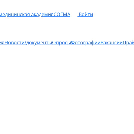
 медицинская академия
СОГМА
Войти
ия
Новости/документы
Опросы
Фотографии
Вакансии
Пра