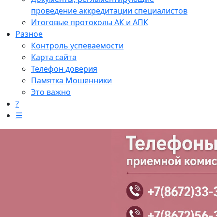
проведение аккредитации специалистов
Итоговые протоколы АК и АПК
Разное
Контроль успеваемости
Карта сайта
Телефон доверия
Памятка Мошенники
Это важно
?
☰