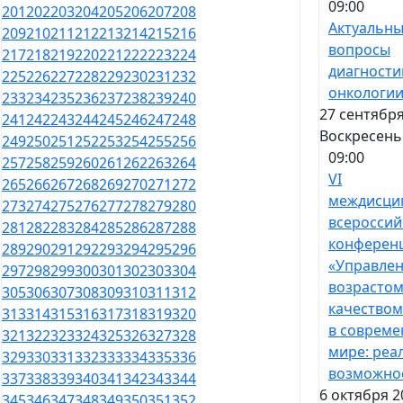
09:00
201
202
203
204
205
206
207
208
Актуальн
209
210
211
212
213
214
215
216
вопросы
217
218
219
220
221
222
223
224
диагности
225
226
227
228
229
230
231
232
онкологи
233
234
235
236
237
238
239
240
27 сентября
241
242
243
244
245
246
247
248
Воскресень
249
250
251
252
253
254
255
256
09:00
257
258
259
260
261
262
263
264
VI
265
266
267
268
269
270
271
272
междисци
273
274
275
276
277
278
279
280
всероссий
281
282
283
284
285
286
287
288
конферен
289
290
291
292
293
294
295
296
«Управле
297
298
299
300
301
302
303
304
возрастом
305
306
307
308
309
310
311
312
качеством
313
314
315
316
317
318
319
320
в соврем
321
322
323
324
325
326
327
328
мире: реа
329
330
331
332
333
334
335
336
возможно
337
338
339
340
341
342
343
344
6 октября 2
345
346
347
348
349
350
351
352