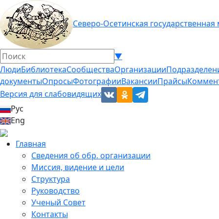
Северо-Осетинская государственная
▼
Люди
Библиотека
Сообщества
Организации
Подразделен
документы
Опросы
Фотографии
Вакансии
Прайсы
Коммен
Версия для слабовидящих
Рус
Eng
Главная
Сведения об обр. организации
Миссия, видение и цели
Структура
Руководство
Ученый Совет
Контакты