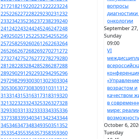
вопросы
217
218
219
220
221
222
223
224
диагностики
225
226
227
228
229
230
231
232
онкологии
233
234
235
236
237
238
239
240
September 27,
241
242
243
244
245
246
247
248
Sunday
249
250
251
252
253
254
255
256
09:00
257
258
259
260
261
262
263
264
VI
265
266
267
268
269
270
271
272
междисципл
273
274
275
276
277
278
279
280
всероссийск
281
282
283
284
285
286
287
288
конференци
289
290
291
292
293
294
295
296
«Управлени
297
298
299
300
301
302
303
304
возрастом и
305
306
307
308
309
310
311
312
качеством ж
313
314
315
316
317
318
319
320
в современ
321
322
323
324
325
326
327
328
мире: реали
329
330
331
332
333
334
335
336
возможност
337
338
339
340
341
342
343
344
October 6, 202
345
346
347
348
349
350
351
352
Tuesday
353
354
355
356
357
358
359
360