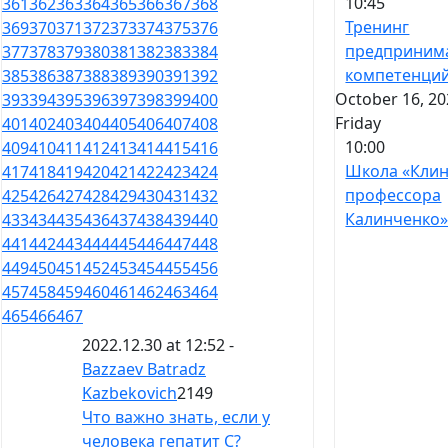
10:45
361
362
363
364
365
366
367
368
Тренинг
369
370
371
372
373
374
375
376
предприним
377
378
379
380
381
382
383
384
компетенци
385
386
387
388
389
390
391
392
October 16, 20
393
394
395
396
397
398
399
400
Friday
401
402
403
404
405
406
407
408
10:00
409
410
411
412
413
414
415
416
Школа «Кли
417
418
419
420
421
422
423
424
профессора
425
426
427
428
429
430
431
432
Калинченко
433
434
435
436
437
438
439
440
441
442
443
444
445
446
447
448
449
450
451
452
453
454
455
456
457
458
459
460
461
462
463
464
465
466
467
2022.12.30 at 12:52 -
Bazzaev Batradz
Kazbekovich
2149
Что важно знать, если у
человека гепатит С?