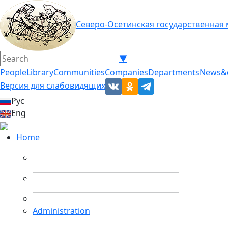
Северо-Осетинская государственная
▼
People
Library
Communities
Companies
Departments
News&
Версия для слабовидящих
Рус
Eng
Home
Administration