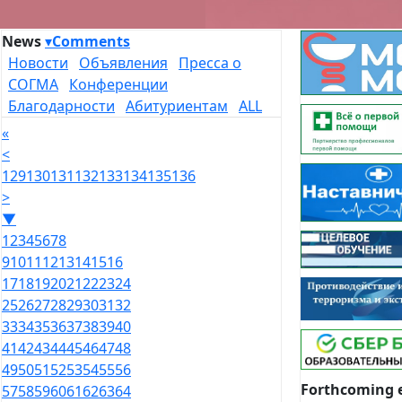
News
▾
Comments
Новости
Объявления
Пресса о
СОГМА
Конференции
Благодарности
Абитуриентам
ALL
«
<
129
130
131
132
133
134
135
136
>
▼
1
2
3
4
5
6
7
8
9
10
11
12
13
14
15
16
17
18
19
20
21
22
23
24
25
26
27
28
29
30
31
32
33
34
35
36
37
38
39
40
41
42
43
44
45
46
47
48
49
50
51
52
53
54
55
56
Forthcoming 
57
58
59
60
61
62
63
64