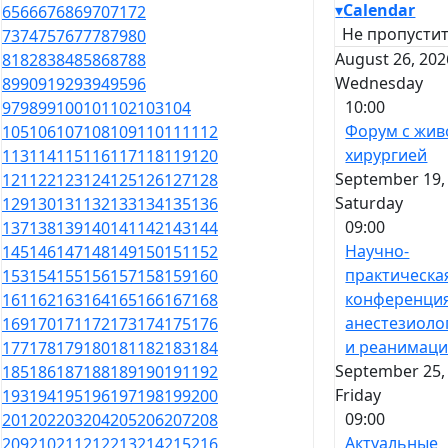
▾
Calendar
65
66
67
68
69
70
71
72
Не пропустит
73
74
75
76
77
78
79
80
August 26, 202
81
82
83
84
85
86
87
88
Wednesday
89
90
91
92
93
94
95
96
10:00
97
98
99
100
101
102
103
104
Форум с жив
105
106
107
108
109
110
111
112
хирургией
113
114
115
116
117
118
119
120
September 19,
121
122
123
124
125
126
127
128
Saturday
129
130
131
132
133
134
135
136
09:00
137
138
139
140
141
142
143
144
Научно-
145
146
147
148
149
150
151
152
практическа
153
154
155
156
157
158
159
160
конференци
161
162
163
164
165
166
167
168
анестезиоло
169
170
171
172
173
174
175
176
и реанимац
177
178
179
180
181
182
183
184
September 25,
185
186
187
188
189
190
191
192
Friday
193
194
195
196
197
198
199
200
09:00
201
202
203
204
205
206
207
208
Актуальные
209
210
211
212
213
214
215
216