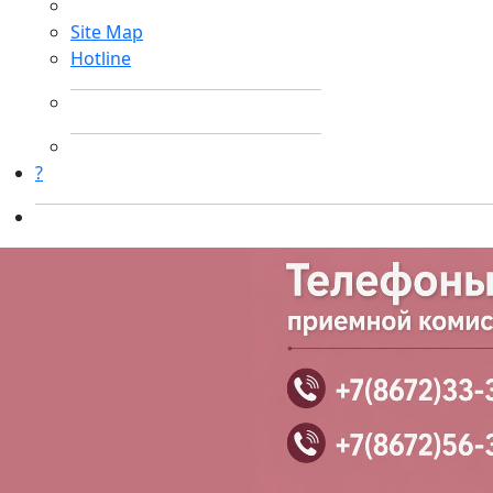
Site Map
Hotline
?