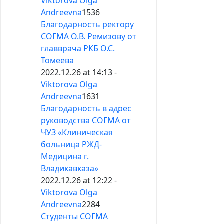
Viktorova Olga
Andreevna
1536
Благодарность ректору
СОГМА О.В. Ремизову от
главврача РКБ О.С.
Томеева
2022.12.26 at 14:13 -
Viktorova Olga
Andreevna
1631
Благодарность в адрес
руководства СОГМА от
ЧУЗ «Клиническая
больница РЖД-
Медицина г.
Владикавказа»
2022.12.26 at 12:22 -
Viktorova Olga
Andreevna
2284
Студенты СОГМА