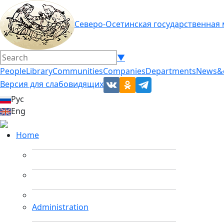
Северо-Осетинская государственная
▼
People
Library
Communities
Companies
Departments
News&
Версия для слабовидящих
Рус
Eng
Home
Administration