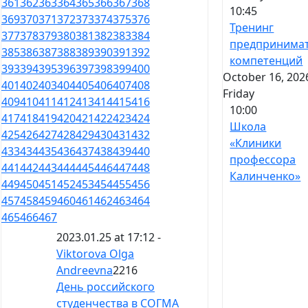
361
362
363
364
365
366
367
368
10:45
369
370
371
372
373
374
375
376
Тренинг
377
378
379
380
381
382
383
384
предпринимат
385
386
387
388
389
390
391
392
компетенций
393
394
395
396
397
398
399
400
October 16, 202
401
402
403
404
405
406
407
408
Friday
409
410
411
412
413
414
415
416
10:00
417
418
419
420
421
422
423
424
Школа
425
426
427
428
429
430
431
432
«Клиники
433
434
435
436
437
438
439
440
профессора
441
442
443
444
445
446
447
448
Калинченко»
449
450
451
452
453
454
455
456
457
458
459
460
461
462
463
464
465
466
467
2023.01.25 at 17:12 -
Viktorova Olga
Andreevna
2216
День российского
студенчества в СОГМА