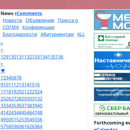
News
▾
Comments
Новости
Объявления
Пресса о
СОГМА
Конференции
Благодарности
Абитуриентам
ALL
«
<
129
130
131
132
133
134
135
136
>
▼
1
2
3
4
5
6
7
8
9
10
11
12
13
14
15
16
17
18
19
20
21
22
23
24
25
26
27
28
29
30
31
32
33
34
35
36
37
38
39
40
41
42
43
44
45
46
47
48
49
50
51
52
53
54
55
56
Forthcoming e
57
58
59
60
61
62
63
64
▾
Calendar