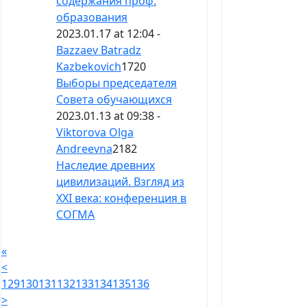
содержания проф.
образования
2023.01.17 at 12:04 -
Bazzaev Batradz
Kazbekovich
1720
Выборы председателя
Совета обучающихся
2023.01.13 at 09:38 -
Viktorova Olga
Andreevna
2182
Наследие древних
цивилизаций. Взгляд из
XXI века: конференция в
СОГМА
«
<
129
130
131
132
133
134
135
136
>