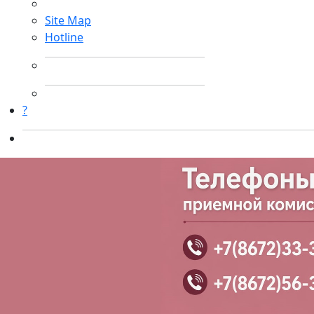
Site Map
Hotline
?