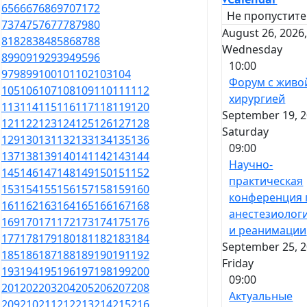
65
66
67
68
69
70
71
72
Не пропустите
73
74
75
76
77
78
79
80
August 26, 2026
81
82
83
84
85
86
87
88
Wednesday
89
90
91
92
93
94
95
96
10:00
97
98
99
100
101
102
103
104
Форум с живо
105
106
107
108
109
110
111
112
хирургией
113
114
115
116
117
118
119
120
September 19, 2
121
122
123
124
125
126
127
128
Saturday
129
130
131
132
133
134
135
136
09:00
137
138
139
140
141
142
143
144
Научно-
145
146
147
148
149
150
151
152
практическая
153
154
155
156
157
158
159
160
конференция 
161
162
163
164
165
166
167
168
анестезиолог
169
170
171
172
173
174
175
176
и реанимации
177
178
179
180
181
182
183
184
September 25, 2
185
186
187
188
189
190
191
192
Friday
193
194
195
196
197
198
199
200
09:00
201
202
203
204
205
206
207
208
Актуальные
209
210
211
212
213
214
215
216