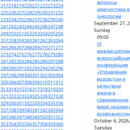
вопросы
217
218
219
220
221
222
223
224
диагностики в
225
226
227
228
229
230
231
232
онкологии
233
234
235
236
237
238
239
240
September 27, 2
241
242
243
244
245
246
247
248
Sunday
249
250
251
252
253
254
255
256
09:00
257
258
259
260
261
262
263
264
VI
265
266
267
268
269
270
271
272
междисципли
273
274
275
276
277
278
279
280
всероссийска
281
282
283
284
285
286
287
288
конференция
289
290
291
292
293
294
295
296
«Управление
297
298
299
300
301
302
303
304
возрастом и
305
306
307
308
309
310
311
312
качеством
313
314
315
316
317
318
319
320
жизни в
321
322
323
324
325
326
327
328
современном
329
330
331
332
333
334
335
336
мире: реалии 
337
338
339
340
341
342
343
344
возможности
345
346
347
348
349
350
351
352
October 6, 2026
353
354
355
356
357
358
359
360
Tuesday