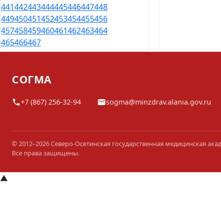
441
442
443
444
445
446
447
448
449
450
451
452
453
454
455
456
457
458
459
460
461
462
463
464
465
466
467
СОГМА
+7 (867) 256-32-94
sogma@minzdrav.alania.gov.ru
© 2012–2026 Северо-Осетинская государственная медицинская ака
Все права защищены.
▲