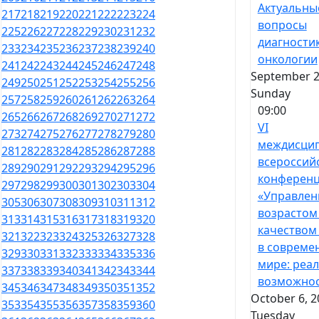
Актуальны
217
218
219
220
221
222
223
224
вопросы
225
226
227
228
229
230
231
232
диагностик
233
234
235
236
237
238
239
240
онкологии
241
242
243
244
245
246
247
248
September 2
249
250
251
252
253
254
255
256
Sunday
257
258
259
260
261
262
263
264
09:00
265
266
267
268
269
270
271
272
VI
273
274
275
276
277
278
279
280
междисци
281
282
283
284
285
286
287
288
всероссий
289
290
291
292
293
294
295
296
конферен
297
298
299
300
301
302
303
304
«Управлен
305
306
307
308
309
310
311
312
возрастом
313
314
315
316
317
318
319
320
качеством
321
322
323
324
325
326
327
328
в совреме
329
330
331
332
333
334
335
336
мире: реал
337
338
339
340
341
342
343
344
возможнос
345
346
347
348
349
350
351
352
October 6, 2
353
354
355
356
357
358
359
360
Tuesday