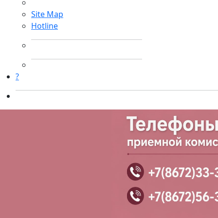
Site Map
Hotline
?