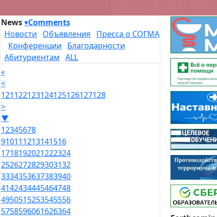
News
▾
Comments
Новости
Объявления
Пресса о СОГМА
Конференции
Благодарности
Абитуриентам
ALL
«
<
121
122
123
124
125
126
127
128
>
▼
1
2
3
4
5
6
7
8
9
10
11
12
13
14
15
16
17
18
19
20
21
22
23
24
25
26
27
28
29
30
31
32
33
34
35
36
37
38
39
40
41
42
43
44
45
46
47
48
49
50
51
52
53
54
55
56
57
58
59
60
61
62
63
64