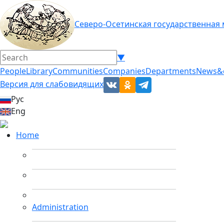
Северо-Осетинская государственная
▼
People
Library
Communities
Companies
Departments
News&
Версия для слабовидящих
Рус
Eng
Home
Administration