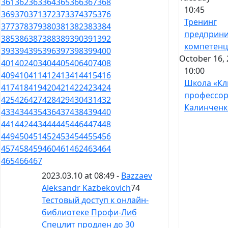
361
362
363
364
365
366
367
368
10:45
369
370
371
372
373
374
375
376
Тренинг
377
378
379
380
381
382
383
384
предприни
385
386
387
388
389
390
391
392
компетен
393
394
395
396
397
398
399
400
October 16, 
401
402
403
404
405
406
407
408
10:00
409
410
411
412
413
414
415
416
Школа «Кл
417
418
419
420
421
422
423
424
профессо
425
426
427
428
429
430
431
432
Калинченк
433
434
435
436
437
438
439
440
441
442
443
444
445
446
447
448
449
450
451
452
453
454
455
456
457
458
459
460
461
462
463
464
465
466
467
2023.03.10 at 08:49 -
Bazzaev
Aleksandr Kazbekovich
74
Тестовый доступ к онлайн-
библиотеке Профи-Либ
Спецлит продлен до 30