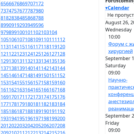
Forthcomin
65
66
67
68
69
70
71
72
▾
Calendar
73
74
75
76
77
78
79
80
Не пропуст
81
82
83
84
85
86
87
88
August 26, 2
89
90
91
92
93
94
95
96
Wednesday
97
98
99
100
101
102
103
104
10:00
105
106
107
108
109
110
111
112
Форум с ж
113
114
115
116
117
118
119
120
хирургией
121
122
123
124
125
126
127
128
September 1
129
130
131
132
133
134
135
136
Saturday
137
138
139
140
141
142
143
144
09:00
145
146
147
148
149
150
151
152
Научно-
153
154
155
156
157
158
159
160
практичес
161
162
163
164
165
166
167
168
конференц
169
170
171
172
173
174
175
176
анестезио
177
178
179
180
181
182
183
184
реанимац
185
186
187
188
189
190
191
192
September 2
193
194
195
196
197
198
199
200
Friday
201
202
203
204
205
206
207
208
09:00
209
210
211
212
213
214
215
216