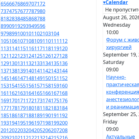
▾
Calendar
65
66
67
68
69
70
71
72
Не пропустит
73
74
75
76
77
78
79
80
August 26, 202
81
82
83
84
85
86
87
88
Wednesday
89
90
91
92
93
94
95
96
10:00
97
98
99
100
101
102
103
104
Форум с жив
105
106
107
108
109
110
111
112
хирургией
113
114
115
116
117
118
119
120
September 19, 
121
122
123
124
125
126
127
128
Saturday
129
130
131
132
133
134
135
136
09:00
137
138
139
140
141
142
143
144
Научно-
145
146
147
148
149
150
151
152
практическа
153
154
155
156
157
158
159
160
конференция
161
162
163
164
165
166
167
168
анестезиоло
169
170
171
172
173
174
175
176
и реанимаци
177
178
179
180
181
182
183
184
September 25, 
185
186
187
188
189
190
191
192
Friday
193
194
195
196
197
198
199
200
09:00
201
202
203
204
205
206
207
208
Актуальные
209
210
211
212
213
214
215
216