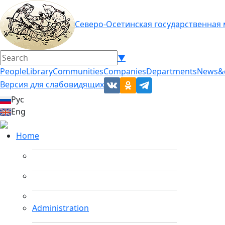
Северо-Осетинская государственная
▼
People
Library
Communities
Companies
Departments
News&
Версия для слабовидящих
Рус
Eng
Home
Administration