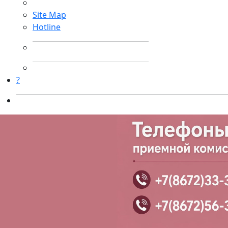
Site Map
Hotline
?