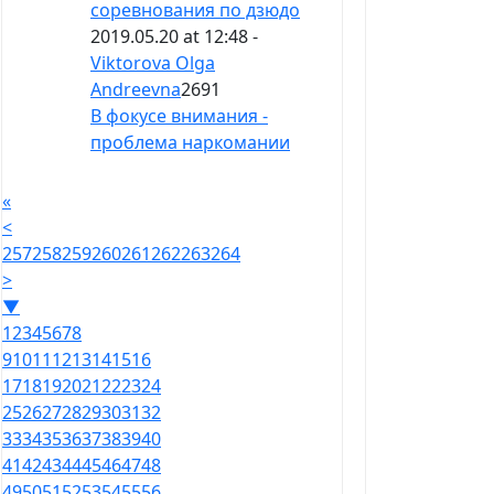
соревнования по дзюдо
2019.05.20 at 12:48 -
Viktorova Olga
Andreevna
2691
В фокусе внимания -
проблема наркомании
«
<
257
258
259
260
261
262
263
264
>
▼
1
2
3
4
5
6
7
8
9
10
11
12
13
14
15
16
17
18
19
20
21
22
23
24
25
26
27
28
29
30
31
32
33
34
35
36
37
38
39
40
41
42
43
44
45
46
47
48
49
50
51
52
53
54
55
56