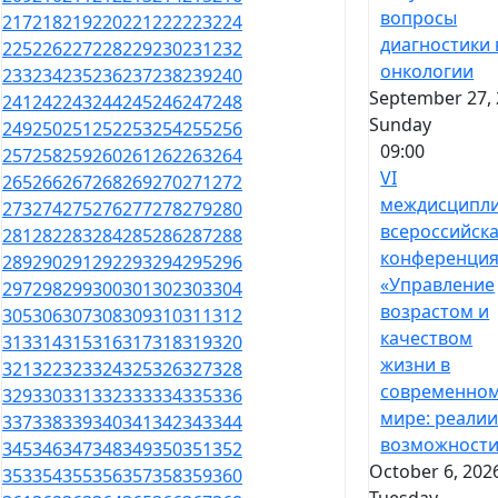
вопросы
217
218
219
220
221
222
223
224
диагностики 
225
226
227
228
229
230
231
232
онкологии
233
234
235
236
237
238
239
240
September 27, 
241
242
243
244
245
246
247
248
Sunday
249
250
251
252
253
254
255
256
09:00
257
258
259
260
261
262
263
264
VI
265
266
267
268
269
270
271
272
междисципл
273
274
275
276
277
278
279
280
всероссийск
281
282
283
284
285
286
287
288
конференци
289
290
291
292
293
294
295
296
«Управление
297
298
299
300
301
302
303
304
возрастом и
305
306
307
308
309
310
311
312
качеством
313
314
315
316
317
318
319
320
жизни в
321
322
323
324
325
326
327
328
современно
329
330
331
332
333
334
335
336
мире: реалии
337
338
339
340
341
342
343
344
возможности
345
346
347
348
349
350
351
352
October 6, 202
353
354
355
356
357
358
359
360