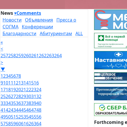
News
▾
Comments
Новости
Объявления
Пресса о
СОГМА
Конференции
Благодарности
Абитуриентам
ALL
«
<
257
258
259
260
261
262
263
264
>
▼
1
2
3
4
5
6
7
8
9
10
11
12
13
14
15
16
17
18
19
20
21
22
23
24
25
26
27
28
29
30
31
32
33
34
35
36
37
38
39
40
41
42
43
44
45
46
47
48
49
50
51
52
53
54
55
56
Forthcoming 
57
58
59
60
61
62
63
64