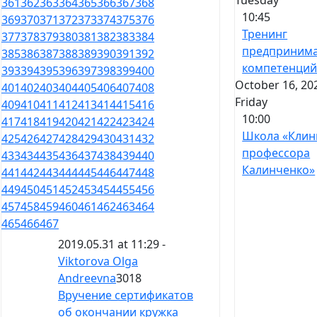
Tuesday
361
362
363
364
365
366
367
368
10:45
369
370
371
372
373
374
375
376
Тренинг
377
378
379
380
381
382
383
384
предпринима
385
386
387
388
389
390
391
392
компетенци
393
394
395
396
397
398
399
400
October 16, 20
401
402
403
404
405
406
407
408
Friday
409
410
411
412
413
414
415
416
10:00
417
418
419
420
421
422
423
424
Школа «Клин
425
426
427
428
429
430
431
432
профессора
433
434
435
436
437
438
439
440
Калинченко»
441
442
443
444
445
446
447
448
449
450
451
452
453
454
455
456
457
458
459
460
461
462
463
464
465
466
467
2019.05.31 at 11:29 -
Viktorova Olga
Andreevna
3018
Вручение сертификатов
об окончании кружка