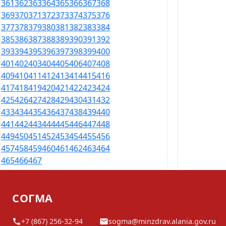
361
362
363
364
365
366
367
368
369
370
371
372
373
374
375
376
377
378
379
380
381
382
383
384
385
386
387
388
389
390
391
392
393
394
395
396
397
398
399
400
401
402
403
404
405
406
407
408
409
410
411
412
413
414
415
416
417
418
419
420
421
422
423
424
425
426
427
428
429
430
431
432
433
434
435
436
437
438
439
440
441
442
443
444
445
446
447
448
449
450
451
452
453
454
455
456
457
458
459
460
461
462
463
464
465
466
467
СОГМА
+7 (867) 256-32-94
sogma@minzdrav.alania.gov.ru