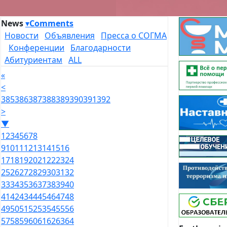
News
▾
Comments
Новости
Объявления
Пресса о СОГМА
Конференции
Благодарности
Абитуриентам
ALL
«
<
385
386
387
388
389
390
391
392
>
▼
1
2
3
4
5
6
7
8
9
10
11
12
13
14
15
16
17
18
19
20
21
22
23
24
25
26
27
28
29
30
31
32
33
34
35
36
37
38
39
40
41
42
43
44
45
46
47
48
49
50
51
52
53
54
55
56
57
58
59
60
61
62
63
64