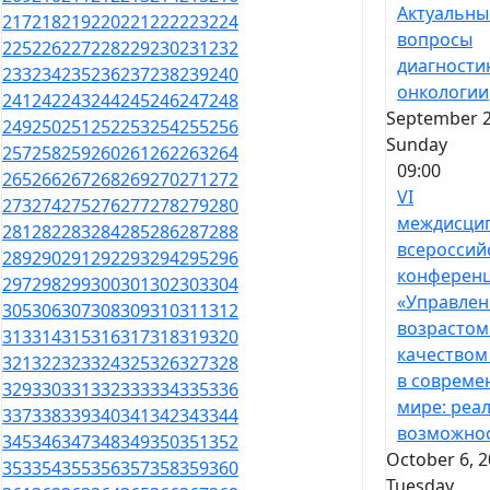
Актуальны
217
218
219
220
221
222
223
224
вопросы
225
226
227
228
229
230
231
232
диагности
233
234
235
236
237
238
239
240
онкологии
241
242
243
244
245
246
247
248
September 2
249
250
251
252
253
254
255
256
Sunday
257
258
259
260
261
262
263
264
09:00
265
266
267
268
269
270
271
272
VI
273
274
275
276
277
278
279
280
междисци
281
282
283
284
285
286
287
288
всероссий
289
290
291
292
293
294
295
296
конферен
297
298
299
300
301
302
303
304
«Управлен
305
306
307
308
309
310
311
312
возрастом
313
314
315
316
317
318
319
320
качеством
321
322
323
324
325
326
327
328
в совреме
329
330
331
332
333
334
335
336
мире: реа
337
338
339
340
341
342
343
344
возможно
345
346
347
348
349
350
351
352
October 6, 2
353
354
355
356
357
358
359
360
Tuesday