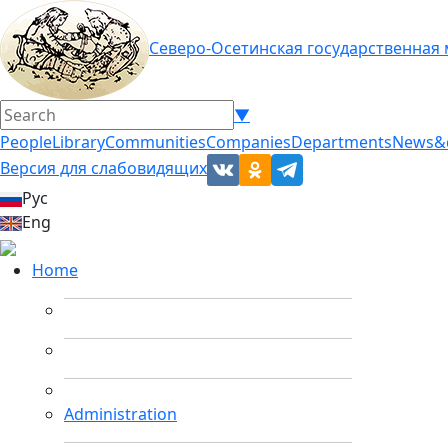
Северо-Осетинская государственная
▼
People
Library
Communities
Companies
Departments
News&
Версия для слабовидящих
Рус
Eng
Home
Administration