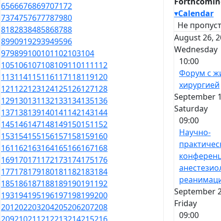
Forthcomin
65
66
67
68
69
70
71
72
▾
Calendar
73
74
75
76
77
78
79
80
Не пропуст
81
82
83
84
85
86
87
88
August 26, 2
89
90
91
92
93
94
95
96
Wednesday
97
98
99
100
101
102
103
104
10:00
105
106
107
108
109
110
111
112
Форум с ж
113
114
115
116
117
118
119
120
хирургией
121
122
123
124
125
126
127
128
September 1
129
130
131
132
133
134
135
136
Saturday
137
138
139
140
141
142
143
144
09:00
145
146
147
148
149
150
151
152
Научно-
153
154
155
156
157
158
159
160
практичес
161
162
163
164
165
166
167
168
конференц
169
170
171
172
173
174
175
176
анестезио
177
178
179
180
181
182
183
184
реанимац
185
186
187
188
189
190
191
192
September 2
193
194
195
196
197
198
199
200
Friday
201
202
203
204
205
206
207
208
09:00
209
210
211
212
213
214
215
216