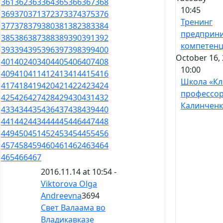
361
362
363
364
365
366
367
368
10:45
369
370
371
372
373
374
375
376
Тренинг
377
378
379
380
381
382
383
384
предприни
385
386
387
388
389
390
391
392
компетен
393
394
395
396
397
398
399
400
October 16, 
401
402
403
404
405
406
407
408
10:00
409
410
411
412
413
414
415
416
Школа «Кл
417
418
419
420
421
422
423
424
профессо
425
426
427
428
429
430
431
432
Калинченк
433
434
435
436
437
438
439
440
441
442
443
444
445
446
447
448
449
450
451
452
453
454
455
456
457
458
459
460
461
462
463
464
465
466
467
2016.11.14 at 10:54 -
Viktorova Olga
Andreevna
3694
Свет Валаама во
Владикавказе