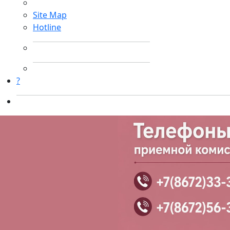
Site Map
Hotline
?