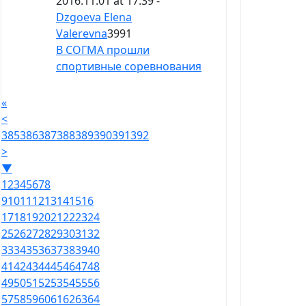
2016.11.01 at 17:39 -
Dzgoeva Elena
Valerevna
3991
В СОГМА прошли
спортивные соревнования
«
<
385
386
387
388
389
390
391
392
>
▼
1
2
3
4
5
6
7
8
9
10
11
12
13
14
15
16
17
18
19
20
21
22
23
24
25
26
27
28
29
30
31
32
33
34
35
36
37
38
39
40
41
42
43
44
45
46
47
48
49
50
51
52
53
54
55
56
57
58
59
60
61
62
63
64