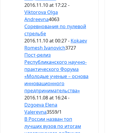
2016.11.10 at 17:22 -
Viktorova Olga
Andreevna
4063
Соревнования по пулевой
стрельбе
2016.11.10 at 00:27 -
Kokaev
Romesh Ivanovich
3727
Пост-релиз
Республиканского научно-
практического Форума
«Молодые ученые – основа
инновационного
предпринимательства»
2016.11.08 at 16:24 -
Dzgoeva Elena
Valerevna
3559
/
1
В России назван топ
лучших вузов по итогам