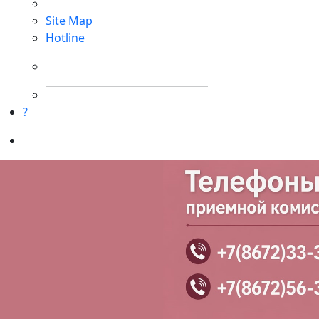
Site Map
Hotline
?