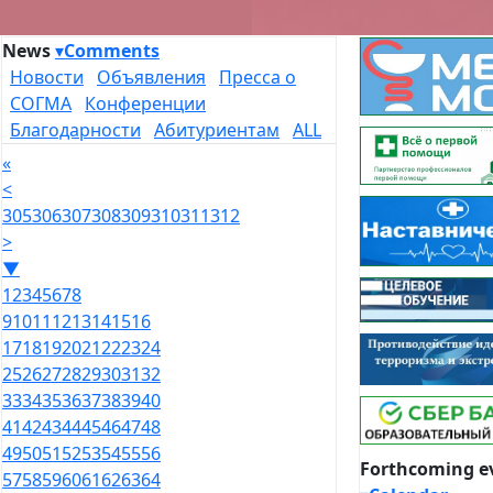
News
▾
Comments
Новости
Объявления
Пресса о
СОГМА
Конференции
Благодарности
Абитуриентам
ALL
«
<
305
306
307
308
309
310
311
312
>
▼
1
2
3
4
5
6
7
8
9
10
11
12
13
14
15
16
17
18
19
20
21
22
23
24
25
26
27
28
29
30
31
32
33
34
35
36
37
38
39
40
41
42
43
44
45
46
47
48
49
50
51
52
53
54
55
56
Forthcoming e
57
58
59
60
61
62
63
64