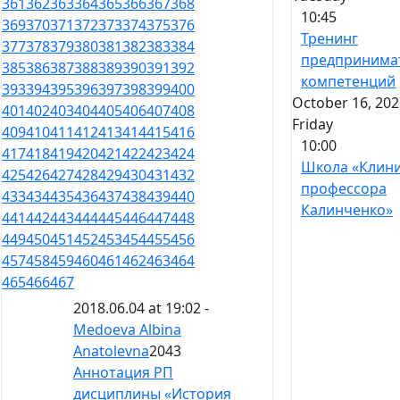
361
362
363
364
365
366
367
368
10:45
369
370
371
372
373
374
375
376
Тренинг
377
378
379
380
381
382
383
384
предпринима
385
386
387
388
389
390
391
392
компетенций
393
394
395
396
397
398
399
400
October 16, 202
401
402
403
404
405
406
407
408
Friday
409
410
411
412
413
414
415
416
10:00
417
418
419
420
421
422
423
424
Школа «Клин
425
426
427
428
429
430
431
432
профессора
433
434
435
436
437
438
439
440
Калинченко»
441
442
443
444
445
446
447
448
449
450
451
452
453
454
455
456
457
458
459
460
461
462
463
464
465
466
467
2018.06.04 at 19:02 -
Medoeva Albina
Anatolevna
2043
Аннотация РП
дисциплины «История