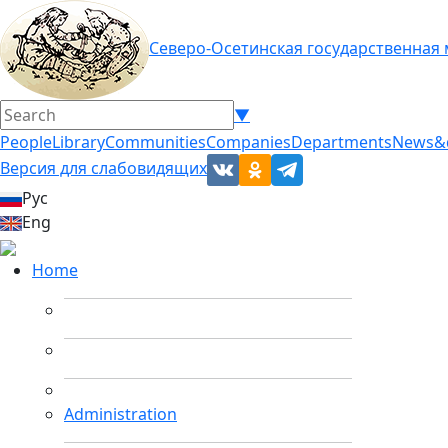
Северо-Осетинская государственная
▼
People
Library
Communities
Companies
Departments
News&
Версия для слабовидящих
Рус
Eng
Home
Administration