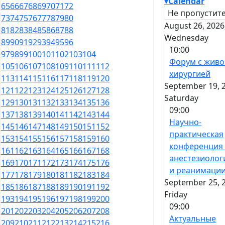
▾
Calendar
65
66
67
68
69
70
71
72
Не пропустите
73
74
75
76
77
78
79
80
August 26, 2026
81
82
83
84
85
86
87
88
Wednesday
89
90
91
92
93
94
95
96
10:00
97
98
99
100
101
102
103
104
Форум с живо
105
106
107
108
109
110
111
112
хирургией
113
114
115
116
117
118
119
120
September 19, 
121
122
123
124
125
126
127
128
Saturday
129
130
131
132
133
134
135
136
09:00
137
138
139
140
141
142
143
144
Научно-
145
146
147
148
149
150
151
152
практическая
153
154
155
156
157
158
159
160
конференция
161
162
163
164
165
166
167
168
анестезиолог
169
170
171
172
173
174
175
176
и реанимаци
177
178
179
180
181
182
183
184
September 25, 
185
186
187
188
189
190
191
192
Friday
193
194
195
196
197
198
199
200
09:00
201
202
203
204
205
206
207
208
Актуальные
209
210
211
212
213
214
215
216