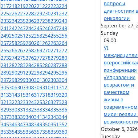
вопросы
217
218
219
220
221
222
223
224
диагностики 
225
226
227
228
229
230
231
232
онкологии
233
234
235
236
237
238
239
240
September 27, 
241
242
243
244
245
246
247
248
Sunday
249
250
251
252
253
254
255
256
09:00
257
258
259
260
261
262
263
264
VI
265
266
267
268
269
270
271
272
междисципли
273
274
275
276
277
278
279
280
всероссийска
281
282
283
284
285
286
287
288
конференция
289
290
291
292
293
294
295
296
«Управление
297
298
299
300
301
302
303
304
возрастом и
305
306
307
308
309
310
311
312
качеством
313
314
315
316
317
318
319
320
жизни в
321
322
323
324
325
326
327
328
современном
329
330
331
332
333
334
335
336
мире: реалии
337
338
339
340
341
342
343
344
возможности
345
346
347
348
349
350
351
352
October 6, 2026
353
354
355
356
357
358
359
360
Tuesday