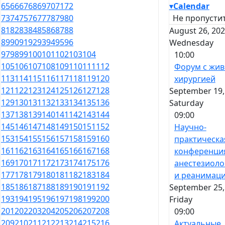
▾
Calendar
65
66
67
68
69
70
71
72
Не пропустит
73
74
75
76
77
78
79
80
81
82
83
84
85
86
87
88
August 26, 202
89
90
91
92
93
94
95
96
Wednesday
97
98
99
100
101
102
103
104
10:00
105
106
107
108
109
110
111
112
Форум с жи
113
114
115
116
117
118
119
120
хирургией
121
122
123
124
125
126
127
128
September 19,
129
130
131
132
133
134
135
136
Saturday
137
138
139
140
141
142
143
144
09:00
145
146
147
148
149
150
151
152
Научно-
153
154
155
156
157
158
159
160
практическа
161
162
163
164
165
166
167
168
конференци
169
170
171
172
173
174
175
176
анестезиоло
177
178
179
180
181
182
183
184
и реанимац
185
186
187
188
189
190
191
192
September 25,
193
194
195
196
197
198
199
200
Friday
201
202
203
204
205
206
207
208
09:00
209
210
211
212
213
214
215
216
Актуальные