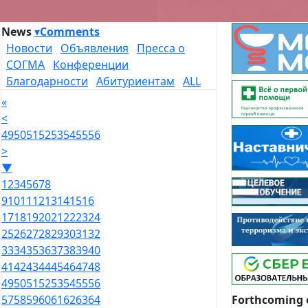
News
▾
Comments
Новости
Объявления
Пресса о
СОГМА
Конференции
Благодарности
Абитуриентам
ALL
«
<
49
50
51
52
53
54
55
56
>
▼
1
2
3
4
5
6
7
8
9
10
11
12
13
14
15
16
17
18
19
20
21
22
23
24
25
26
27
28
29
30
31
32
33
34
35
36
37
38
39
40
41
42
43
44
45
46
47
48
49
50
51
52
53
54
55
56
Forthcoming 
57
58
59
60
61
62
63
64