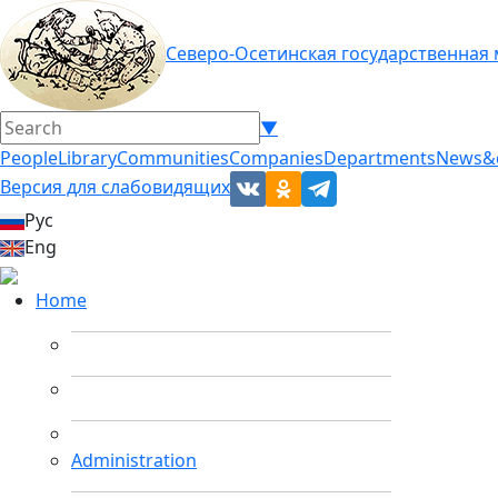
Северо-Осетинская государственная
▼
People
Library
Communities
Companies
Departments
News&
Версия для слабовидящих
Рус
Eng
Home
Administration