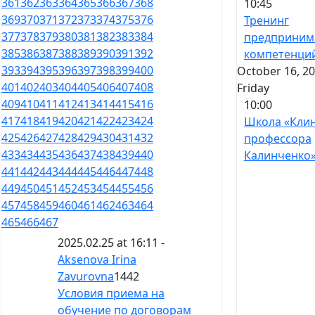
361
362
363
364
365
366
367
368
10:45
369
370
371
372
373
374
375
376
Тренинг
377
378
379
380
381
382
383
384
предприним
385
386
387
388
389
390
391
392
компетенци
393
394
395
396
397
398
399
400
October 16, 20
401
402
403
404
405
406
407
408
Friday
409
410
411
412
413
414
415
416
10:00
417
418
419
420
421
422
423
424
Школа «Кли
425
426
427
428
429
430
431
432
профессора
433
434
435
436
437
438
439
440
Калинченко
441
442
443
444
445
446
447
448
449
450
451
452
453
454
455
456
457
458
459
460
461
462
463
464
465
466
467
2025.02.25 at 16:11 -
Aksenova Irina
Zavurovna
1442
Условия приема на
обучение по договорам