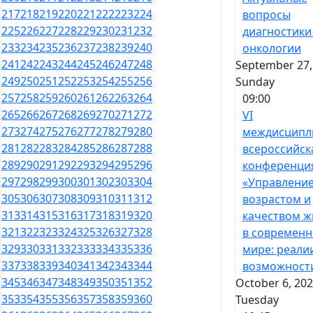
217
218
219
220
221
222
223
224
вопросы
225
226
227
228
229
230
231
232
диагностики
233
234
235
236
237
238
239
240
онкологии
241
242
243
244
245
246
247
248
September 27,
249
250
251
252
253
254
255
256
Sunday
257
258
259
260
261
262
263
264
09:00
265
266
267
268
269
270
271
272
VI
273
274
275
276
277
278
279
280
междисципл
281
282
283
284
285
286
287
288
всероссийск
289
290
291
292
293
294
295
296
конференци
297
298
299
300
301
302
303
304
«Управлени
305
306
307
308
309
310
311
312
возрастом и
313
314
315
316
317
318
319
320
качеством ж
321
322
323
324
325
326
327
328
в современ
329
330
331
332
333
334
335
336
мире: реали
337
338
339
340
341
342
343
344
возможност
345
346
347
348
349
350
351
352
October 6, 202
353
354
355
356
357
358
359
360
Tuesday