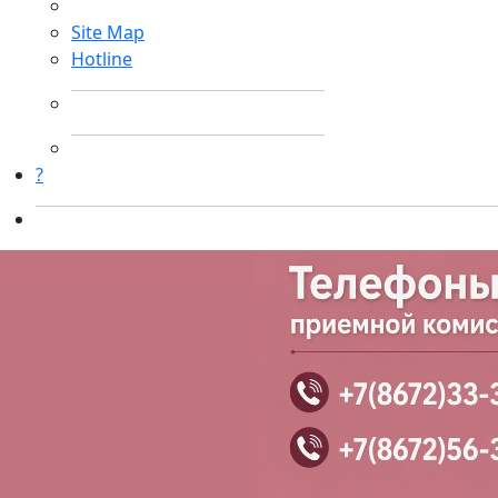
Site Map
Hotline
?