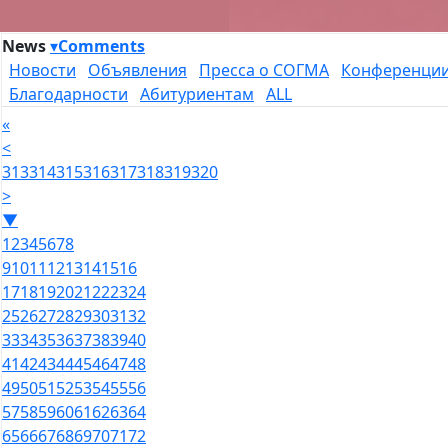
News
▾
Comments
Новости
Объявления
Пресса о СОГМА
Конференци
Благодарности
Абитуриентам
ALL
«
<
313
314
315
316
317
318
319
320
>
▼
1
2
3
4
5
6
7
8
9
10
11
12
13
14
15
16
17
18
19
20
21
22
23
24
25
26
27
28
29
30
31
32
33
34
35
36
37
38
39
40
41
42
43
44
45
46
47
48
49
50
51
52
53
54
55
56
57
58
59
60
61
62
63
64
65
66
67
68
69
70
71
72