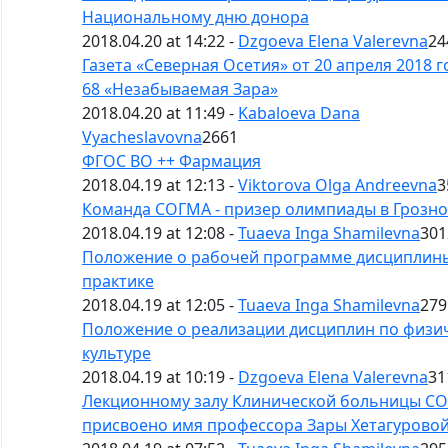
Национальному дню донора
2018.04.20 at 14:22 -
Dzgoeva Elena Valerevna
24
Газета «Северная Осетия» от 20 апреля 2018 
68 «Незабываемая Зара»
2018.04.20 at 11:49 -
Kabaloeva Dana
Vyacheslavovna
2661
ФГОС ВО ++ Фармация
2018.04.19 at 12:13 -
Viktorova Olga Andreevna
3
Команда СОГМА - призер олимпиады в Грозн
2018.04.19 at 12:08 -
Tuaeva Inga Shamilevna
301
Положение о рабочей программе дисциплин
практике
2018.04.19 at 12:05 -
Tuaeva Inga Shamilevna
279
Положение о реализации дисциплин по физи
культуре
2018.04.19 at 10:19 -
Dzgoeva Elena Valerevna
31
Лекционному залу Клинической больницы С
присвоено имя профессора Зары Хетагурово