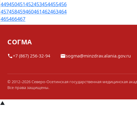
449
450
451
452
453
454
455
456
457
458
459
460
461
462
463
464
465
466
467
СОГМА
+7 (867) 256-32-94
sogma@minzdrav.alania.gov.ru
© 2012–2026 Северо-Осетинская государственная медицинская ака
Все права защищены.
▲