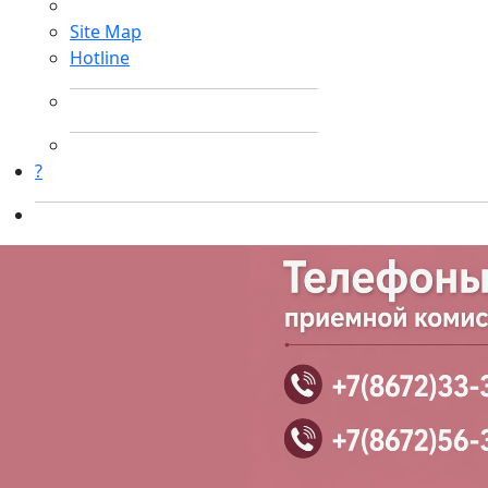
Site Map
Hotline
?