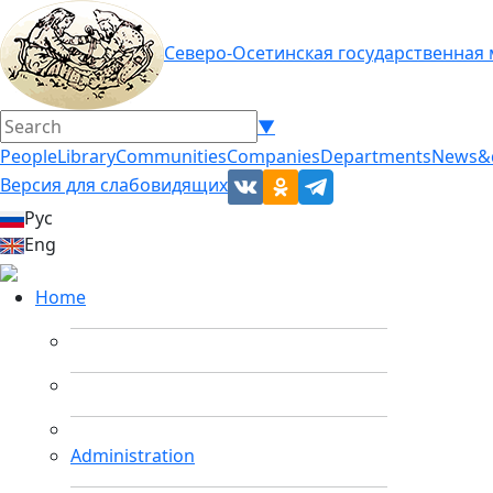
Северо-Осетинская государственная
▼
People
Library
Communities
Companies
Departments
News&
Версия для слабовидящих
Рус
Eng
Home
Administration