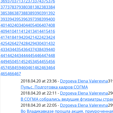
369
370
371
372
373
374
375
376
377
378
379
380
381
382
383
384
385
386
387
388
389
390
391
392
393
394
395
396
397
398
399
400
401
402
403
404
405
406
407
408
409
410
411
412
413
414
415
416
417
418
419
420
421
422
423
424
425
426
427
428
429
430
431
432
433
434
435
436
437
438
439
440
441
442
443
444
445
446
447
448
449
450
451
452
453
454
455
456
457
458
459
460
461
462
463
464
465
466
467
2018.04.20 at 23:36 -
Dzgoeva Elena Valerevna
31
Пульс. Подготовка кадров СОГМА
2018.04.20 at 22:11 -
Dzgoeva Elena Valerevna
29
В СОГМА собрались ведущие фтизиатры стра
2018.04.20 at 22:05 -
Dzgoeva Elena Valerevna
29
Во Владикавказе прошла акция, приуроченная