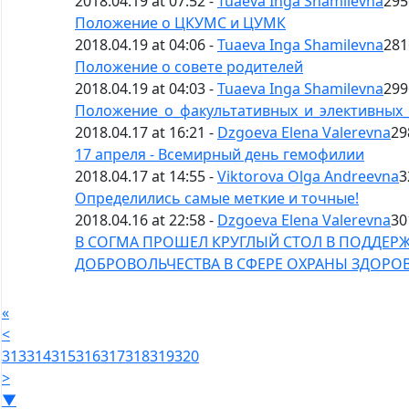
2018.04.19 at 07:52 -
Tuaeva Inga Shamilevna
295
Положение о ЦКУМС и ЦУМК
2018.04.19 at 04:06 -
Tuaeva Inga Shamilevna
281
Положение о совете родителей
2018.04.19 at 04:03 -
Tuaeva Inga Shamilevna
299
Положение_о_факультативных_и_элективных
2018.04.17 at 16:21 -
Dzgoeva Elena Valerevna
29
17 апреля - Всемирный день гемофилии
2018.04.17 at 14:55 -
Viktorova Olga Andreevna
3
Определились самые меткие и точные!
2018.04.16 at 22:58 -
Dzgoeva Elena Valerevna
30
В СОГМА ПРОШЕЛ КРУГЛЫЙ СТОЛ В ПОДДЕР
ДОБРОВОЛЬЧЕСТВА В СФЕРЕ ОХРАНЫ ЗДОРО
«
<
313
314
315
316
317
318
319
320
>
▼