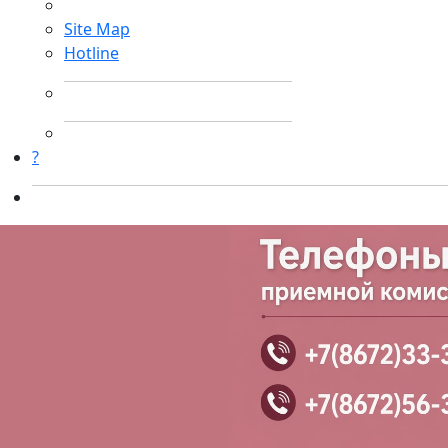
Site Map
Hotline
?