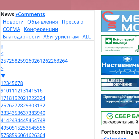
News
▾
Comments
Новости
Объявления
Пресса о
СОГМА
Конференции
Благодарности
Абитуриентам
ALL
«
<
257
258
259
260
261
262
263
264
>
▼
1
2
3
4
5
6
7
8
9
10
11
12
13
14
15
16
17
18
19
20
21
22
23
24
25
26
27
28
29
30
31
32
33
34
35
36
37
38
39
40
41
42
43
44
45
46
47
48
49
50
51
52
53
54
55
56
Forthcoming e
57
58
59
60
61
62
63
64