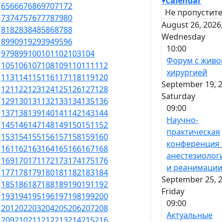
▾
Calendar
65
66
67
68
69
70
71
72
Не пропустите
73
74
75
76
77
78
79
80
August 26, 2026
81
82
83
84
85
86
87
88
Wednesday
89
90
91
92
93
94
95
96
10:00
97
98
99
100
101
102
103
104
Форум с живо
105
106
107
108
109
110
111
112
хирургией
113
114
115
116
117
118
119
120
September 19, 2
121
122
123
124
125
126
127
128
Saturday
129
130
131
132
133
134
135
136
09:00
137
138
139
140
141
142
143
144
Научно-
145
146
147
148
149
150
151
152
практическая
153
154
155
156
157
158
159
160
конференция
161
162
163
164
165
166
167
168
анестезиолог
169
170
171
172
173
174
175
176
и реанимаци
177
178
179
180
181
182
183
184
September 25, 2
185
186
187
188
189
190
191
192
Friday
193
194
195
196
197
198
199
200
09:00
201
202
203
204
205
206
207
208
Актуальные
209
210
211
212
213
214
215
216