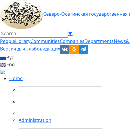
Северо-Осетинская государственная
▼
People
Library
Communities
Companies
Departments
News&
Версия для слабовидящих
Рус
Eng
Home
Administration