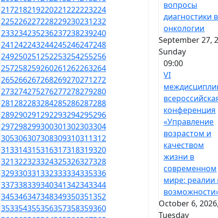
вопросы
217
218
219
220
221
222
223
224
диагностики 
225
226
227
228
229
230
231
232
онкологии
233
234
235
236
237
238
239
240
September 27, 2
241
242
243
244
245
246
247
248
Sunday
249
250
251
252
253
254
255
256
09:00
257
258
259
260
261
262
263
264
VI
265
266
267
268
269
270
271
272
междисципли
273
274
275
276
277
278
279
280
всероссийска
281
282
283
284
285
286
287
288
конференция
289
290
291
292
293
294
295
296
«Управление
297
298
299
300
301
302
303
304
возрастом и
305
306
307
308
309
310
311
312
качеством
313
314
315
316
317
318
319
320
жизни в
321
322
323
324
325
326
327
328
современном
329
330
331
332
333
334
335
336
мире: реалии 
337
338
339
340
341
342
343
344
возможности
345
346
347
348
349
350
351
352
October 6, 2026
353
354
355
356
357
358
359
360
Tuesday