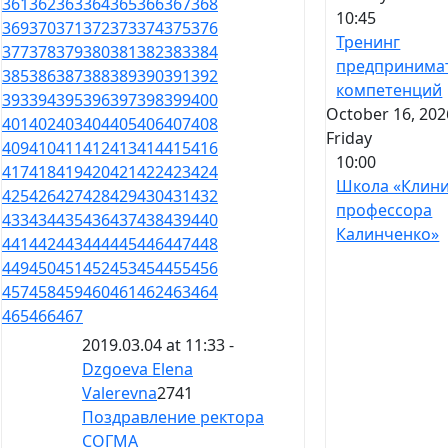
361
362
363
364
365
366
367
368
10:45
369
370
371
372
373
374
375
376
Тренинг
377
378
379
380
381
382
383
384
предпринима
385
386
387
388
389
390
391
392
компетенций
393
394
395
396
397
398
399
400
October 16, 202
401
402
403
404
405
406
407
408
Friday
409
410
411
412
413
414
415
416
10:00
417
418
419
420
421
422
423
424
Школа «Клин
425
426
427
428
429
430
431
432
профессора
433
434
435
436
437
438
439
440
Калинченко»
441
442
443
444
445
446
447
448
449
450
451
452
453
454
455
456
457
458
459
460
461
462
463
464
465
466
467
2019.03.04 at 11:33 -
Dzgoeva Elena
Valerevna
2741
Поздравление ректора
СОГМА