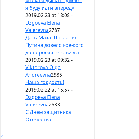
«Пока я дышать умею -
я буду идти вперед»
2019.02.23 at 18:08 -
Dzgoeva Elena
Valerevna
2787
Дать Маха. Послание
Путина довело кое-кого
до поросячьего визга
2019.02.23 at 09:32 -
Viktorova Olga
Andreevna
2985
Наша гордость!
2019.02.22 at 15:57 -
Dzgoeva Elena
Valerevna
2633
С Днем защитника
Отечества
«