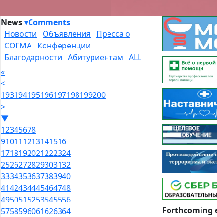
News
▾
Comments
Новости
Объявления
Пресса о
СОГМА
Конференции
Благодарности
Абитуриентам
ALL
«
<
193
194
195
196
197
198
199
200
>
▼
1
2
3
4
5
6
7
8
9
10
11
12
13
14
15
16
17
18
19
20
21
22
23
24
25
26
27
28
29
30
31
32
33
34
35
36
37
38
39
40
41
42
43
44
45
46
47
48
49
50
51
52
53
54
55
56
Forthcoming 
57
58
59
60
61
62
63
64