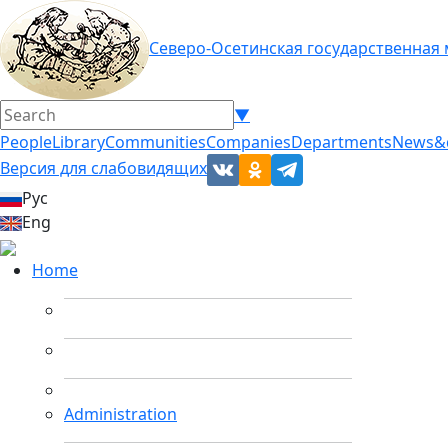
Северо-Осетинская государственная
▼
People
Library
Communities
Companies
Departments
News&
Версия для слабовидящих
Рус
Eng
Home
Administration