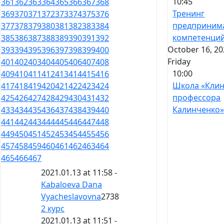
10:45
361
362
363
364
365
366
367
368
Тренинг
369
370
371
372
373
374
375
376
предприним
377
378
379
380
381
382
383
384
компетенци
385
386
387
388
389
390
391
392
October 16, 20
393
394
395
396
397
398
399
400
Friday
401
402
403
404
405
406
407
408
10:00
409
410
411
412
413
414
415
416
Школа «Кли
417
418
419
420
421
422
423
424
профессора
425
426
427
428
429
430
431
432
Калинченко
433
434
435
436
437
438
439
440
441
442
443
444
445
446
447
448
449
450
451
452
453
454
455
456
457
458
459
460
461
462
463
464
465
466
467
2021.01.13 at 11:58 -
Kabaloeva Dana
Vyacheslavovna
2738
2 курс
2021.01.13 at 11:51 -