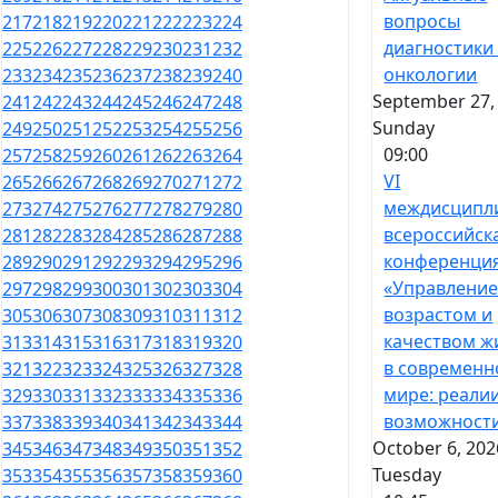
вопросы
217
218
219
220
221
222
223
224
диагностики
225
226
227
228
229
230
231
232
онкологии
233
234
235
236
237
238
239
240
September 27,
241
242
243
244
245
246
247
248
Sunday
249
250
251
252
253
254
255
256
09:00
257
258
259
260
261
262
263
264
VI
265
266
267
268
269
270
271
272
междисципл
273
274
275
276
277
278
279
280
всероссийск
281
282
283
284
285
286
287
288
конференци
289
290
291
292
293
294
295
296
«Управлени
297
298
299
300
301
302
303
304
возрастом и
305
306
307
308
309
310
311
312
качеством ж
313
314
315
316
317
318
319
320
в современ
321
322
323
324
325
326
327
328
мире: реали
329
330
331
332
333
334
335
336
возможност
337
338
339
340
341
342
343
344
October 6, 202
345
346
347
348
349
350
351
352
Tuesday
353
354
355
356
357
358
359
360