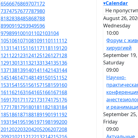
▾
Calendar
65
66
67
68
69
70
71
72
Не пропустит
73
74
75
76
77
78
79
80
August 26, 202
81
82
83
84
85
86
87
88
Wednesday
89
90
91
92
93
94
95
96
10:00
97
98
99
100
101
102
103
104
Форум с жив
105
106
107
108
109
110
111
112
хирургией
113
114
115
116
117
118
119
120
September 19,
121
122
123
124
125
126
127
128
Saturday
129
130
131
132
133
134
135
136
09:00
137
138
139
140
141
142
143
144
Научно-
145
146
147
148
149
150
151
152
практическа
153
154
155
156
157
158
159
160
конференци
161
162
163
164
165
166
167
168
анестезиоло
169
170
171
172
173
174
175
176
и реанимац
177
178
179
180
181
182
183
184
September 25,
185
186
187
188
189
190
191
192
Friday
193
194
195
196
197
198
199
200
09:00
201
202
203
204
205
206
207
208
Актуальные
209
210
211
212
213
214
215
216