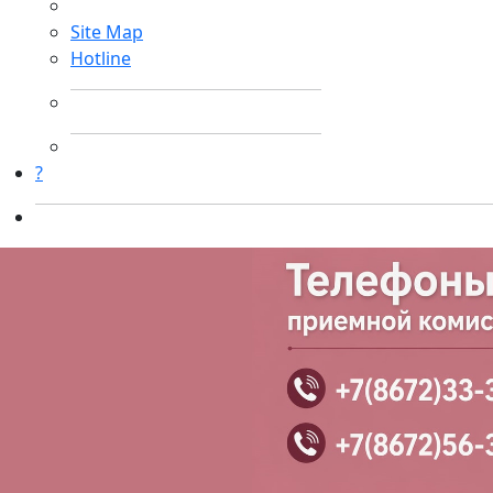
Site Map
Hotline
?