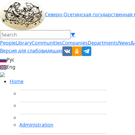
Северо-Осетинская государственная
▼
People
Library
Communities
Companies
Departments
News&
Версия для слабовидящих
Рус
Eng
Home
Administration