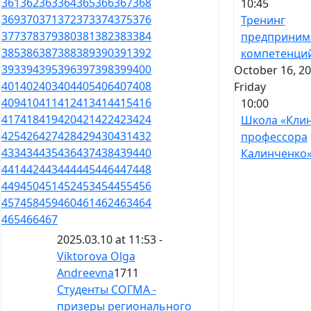
361
362
363
364
365
366
367
368
10:45
369
370
371
372
373
374
375
376
Тренинг
377
378
379
380
381
382
383
384
предприним
385
386
387
388
389
390
391
392
компетенци
393
394
395
396
397
398
399
400
October 16, 20
401
402
403
404
405
406
407
408
Friday
409
410
411
412
413
414
415
416
10:00
417
418
419
420
421
422
423
424
Школа «Кли
425
426
427
428
429
430
431
432
профессора
433
434
435
436
437
438
439
440
Калинченко
441
442
443
444
445
446
447
448
449
450
451
452
453
454
455
456
457
458
459
460
461
462
463
464
465
466
467
2025.03.10 at 11:53 -
Viktorova Olga
Andreevna
1711
Студенты СОГМА -
призеры регионального