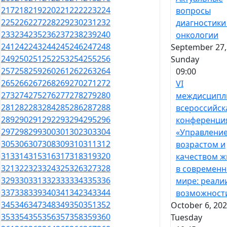
217
218
219
220
221
222
223
224
вопросы
225
226
227
228
229
230
231
232
диагностики
233
234
235
236
237
238
239
240
онкологии
241
242
243
244
245
246
247
248
September 27,
249
250
251
252
253
254
255
256
Sunday
257
258
259
260
261
262
263
264
09:00
265
266
267
268
269
270
271
272
VI
273
274
275
276
277
278
279
280
междисципл
281
282
283
284
285
286
287
288
всероссийск
289
290
291
292
293
294
295
296
конференци
297
298
299
300
301
302
303
304
«Управлени
305
306
307
308
309
310
311
312
возрастом и
313
314
315
316
317
318
319
320
качеством ж
321
322
323
324
325
326
327
328
в современ
329
330
331
332
333
334
335
336
мире: реали
337
338
339
340
341
342
343
344
возможност
345
346
347
348
349
350
351
352
October 6, 202
353
354
355
356
357
358
359
360
Tuesday