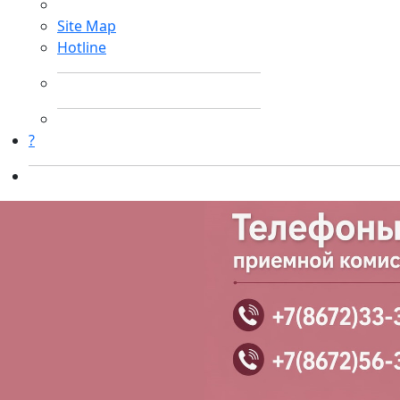
Site Map
Hotline
?