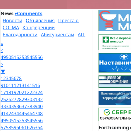
News
▾
Comments
Новости
Объявления
Пресса о
СОГМА
Конференции
Благодарности
Абитуриентам
ALL
«
<
49
50
51
52
53
54
55
56
>
▼
1
2
3
4
5
6
7
8
9
10
11
12
13
14
15
16
17
18
19
20
21
22
23
24
25
26
27
28
29
30
31
32
33
34
35
36
37
38
39
40
41
42
43
44
45
46
47
48
49
50
51
52
53
54
55
56
Forthcoming 
57
58
59
60
61
62
63
64