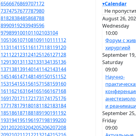
▾
Calendar
65
66
67
68
69
70
71
72
Не пропустит
73
74
75
76
77
78
79
80
81
82
83
84
85
86
87
88
August 26, 202
89
90
91
92
93
94
95
96
Wednesday
97
98
99
100
101
102
103
104
10:00
105
106
107
108
109
110
111
112
Форум с жи
113
114
115
116
117
118
119
120
хирургией
121
122
123
124
125
126
127
128
September 19,
129
130
131
132
133
134
135
136
Saturday
137
138
139
140
141
142
143
144
09:00
145
146
147
148
149
150
151
152
Научно-
153
154
155
156
157
158
159
160
практическа
161
162
163
164
165
166
167
168
конференци
169
170
171
172
173
174
175
176
анестезиоло
177
178
179
180
181
182
183
184
и реанимац
185
186
187
188
189
190
191
192
September 25,
193
194
195
196
197
198
199
200
Friday
201
202
203
204
205
206
207
208
09:00
209
210
211
212
213
214
215
216
Актуальные