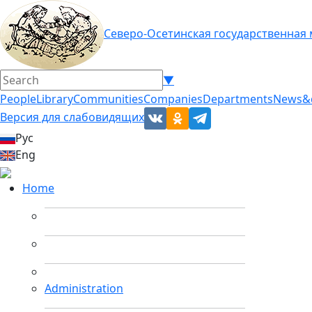
Северо-Осетинская государственная
▼
People
Library
Communities
Companies
Departments
News&
Версия для слабовидящих
Рус
Eng
Home
Administration