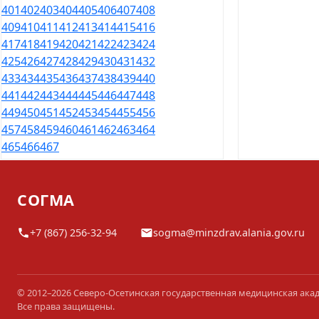
401
402
403
404
405
406
407
408
409
410
411
412
413
414
415
416
417
418
419
420
421
422
423
424
425
426
427
428
429
430
431
432
433
434
435
436
437
438
439
440
441
442
443
444
445
446
447
448
449
450
451
452
453
454
455
456
457
458
459
460
461
462
463
464
465
466
467
СОГМА
+7 (867) 256-32-94
sogma@minzdrav.alania.gov.ru
© 2012–2026 Северо-Осетинская государственная медицинская ака
Все права защищены.