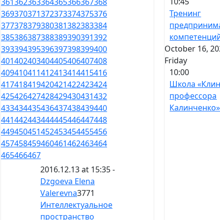
10:45
361
362
363
364
365
366
367
368
Тренинг
369
370
371
372
373
374
375
376
предприним
377
378
379
380
381
382
383
384
компетенци
385
386
387
388
389
390
391
392
October 16, 20
393
394
395
396
397
398
399
400
Friday
401
402
403
404
405
406
407
408
10:00
409
410
411
412
413
414
415
416
Школа «Кли
417
418
419
420
421
422
423
424
профессора
425
426
427
428
429
430
431
432
Калинченко
433
434
435
436
437
438
439
440
441
442
443
444
445
446
447
448
449
450
451
452
453
454
455
456
457
458
459
460
461
462
463
464
465
466
467
2016.12.13 at 15:35 -
Dzgoeva Elena
Valerevna
3771
Интеллектуальное
пространство