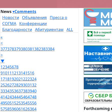
News
▾
Comments
Новости
Объявления
Пресса о
СОГМА
Конференции
Благодарности
Абитуриентам
ALL
«
<
377
378
379
380
381
382
383
384
>
▼
1
2
3
4
5
6
7
8
9
10
11
12
13
14
15
16
17
18
19
20
21
22
23
24
25
26
27
28
29
30
31
32
33
34
35
36
37
38
39
40
41
42
43
44
45
46
47
48
49
50
51
52
53
54
55
56
Forthcoming 
57
58
59
60
61
62
63
64