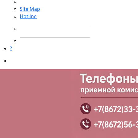
Site Map
Hotline
?