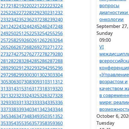
вопросы
217
218
219
220
221
222
223
224
диагностики
225
226
227
228
229
230
231
232
онкологии
233
234
235
236
237
238
239
240
September 27,
241
242
243
244
245
246
247
248
Sunday
249
250
251
252
253
254
255
256
09:00
257
258
259
260
261
262
263
264
VI
265
266
267
268
269
270
271
272
междисципл
273
274
275
276
277
278
279
280
всероссийск
281
282
283
284
285
286
287
288
конференци
289
290
291
292
293
294
295
296
«Управлени
297
298
299
300
301
302
303
304
возрастом и
305
306
307
308
309
310
311
312
качеством ж
313
314
315
316
317
318
319
320
в современ
321
322
323
324
325
326
327
328
мире: реали
329
330
331
332
333
334
335
336
возможност
337
338
339
340
341
342
343
344
October 6, 202
345
346
347
348
349
350
351
352
Tuesday
353
354
355
356
357
358
359
360