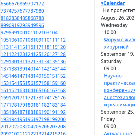
▾
Calendar
65
66
67
68
69
70
71
72
Не пропустит
73
74
75
76
77
78
79
80
August 26, 202
81
82
83
84
85
86
87
88
Wednesday
89
90
91
92
93
94
95
96
10:00
97
98
99
100
101
102
103
104
Форум с жив
105
106
107
108
109
110
111
112
хирургией
113
114
115
116
117
118
119
120
September 19,
121
122
123
124
125
126
127
128
Saturday
129
130
131
132
133
134
135
136
09:00
137
138
139
140
141
142
143
144
Научно-
145
146
147
148
149
150
151
152
практическа
153
154
155
156
157
158
159
160
конференци
161
162
163
164
165
166
167
168
анестезиоло
169
170
171
172
173
174
175
176
и реанимац
177
178
179
180
181
182
183
184
September 25,
185
186
187
188
189
190
191
192
Friday
193
194
195
196
197
198
199
200
09:00
201
202
203
204
205
206
207
208
Актуальные
209
210
211
212
213
214
215
216