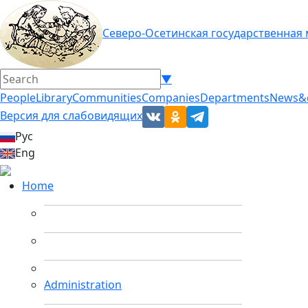
Северо-Осетинская государственная
▼
People
Library
Communities
Companies
Departments
News&
Версия для слабовидящих
Рус
Eng
Home
Administration