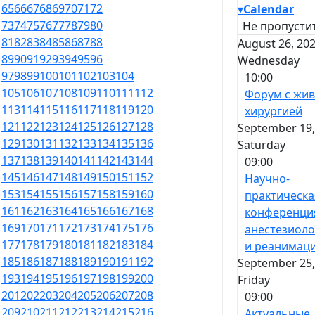
65
66
67
68
69
70
71
72
▾
Calendar
73
74
75
76
77
78
79
80
Не пропустит
81
82
83
84
85
86
87
88
August 26, 202
89
90
91
92
93
94
95
96
Wednesday
97
98
99
100
101
102
103
104
10:00
105
106
107
108
109
110
111
112
Форум с жи
113
114
115
116
117
118
119
120
хирургией
121
122
123
124
125
126
127
128
September 19,
129
130
131
132
133
134
135
136
Saturday
137
138
139
140
141
142
143
144
09:00
145
146
147
148
149
150
151
152
Научно-
153
154
155
156
157
158
159
160
практическа
161
162
163
164
165
166
167
168
конференци
169
170
171
172
173
174
175
176
анестезиоло
177
178
179
180
181
182
183
184
и реанимац
185
186
187
188
189
190
191
192
September 25,
193
194
195
196
197
198
199
200
Friday
201
202
203
204
205
206
207
208
09:00
209
210
211
212
213
214
215
216
Актуальные