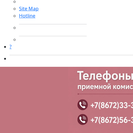
Site Map
Hotline
?