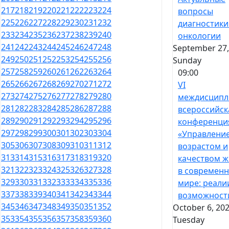
217
218
219
220
221
222
223
224
вопросы
225
226
227
228
229
230
231
232
диагностики
233
234
235
236
237
238
239
240
онкологии
241
242
243
244
245
246
247
248
September 27,
249
250
251
252
253
254
255
256
Sunday
257
258
259
260
261
262
263
264
09:00
265
266
267
268
269
270
271
272
VI
273
274
275
276
277
278
279
280
междисципл
281
282
283
284
285
286
287
288
всероссийск
289
290
291
292
293
294
295
296
конференци
297
298
299
300
301
302
303
304
«Управлени
305
306
307
308
309
310
311
312
возрастом и
313
314
315
316
317
318
319
320
качеством 
321
322
323
324
325
326
327
328
в современ
329
330
331
332
333
334
335
336
мире: реали
337
338
339
340
341
342
343
344
возможност
345
346
347
348
349
350
351
352
October 6, 202
353
354
355
356
357
358
359
360
Tuesday