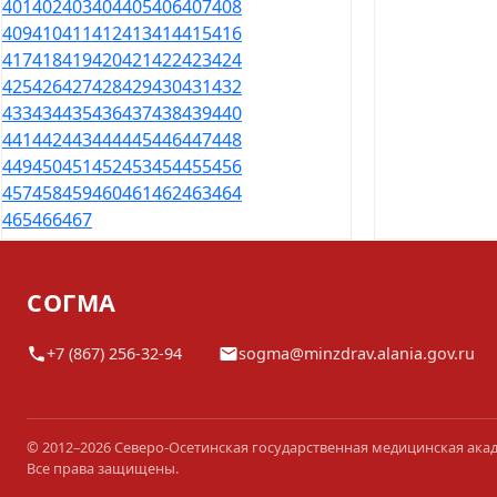
401
402
403
404
405
406
407
408
409
410
411
412
413
414
415
416
417
418
419
420
421
422
423
424
425
426
427
428
429
430
431
432
433
434
435
436
437
438
439
440
441
442
443
444
445
446
447
448
449
450
451
452
453
454
455
456
457
458
459
460
461
462
463
464
465
466
467
СОГМА
+7 (867) 256-32-94
sogma@minzdrav.alania.gov.ru
© 2012–2026 Северо-Осетинская государственная медицинская ака
Все права защищены.