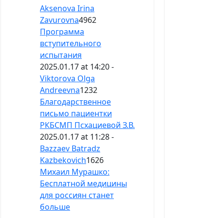
Aksenova Irina
Zavurovna
4962
Программа
вступительного
испытания
2025.01.17 at 14:20 -
Viktorova Olga
Andreevna
1232
Благодарственное
письмо пациентки
РКБСМП Псхациевой З.В.
2025.01.17 at 11:28 -
Bazzaev Batradz
Kazbekovich
1626
Михаил Мурашко:
Бесплатной медицины
для россиян станет
больше