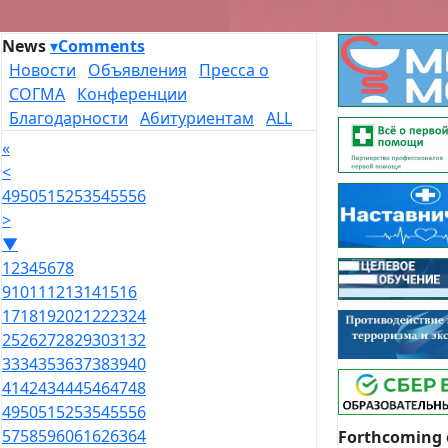
News
▾
Comments
Новости
Объявления
Пресса о
СОГМА
Конференции
Благодарности
Абитуриентам
ALL
«
<
49
50
51
52
53
54
55
56
>
▼
1
2
3
4
5
6
7
8
9
10
11
12
13
14
15
16
17
18
19
20
21
22
23
24
25
26
27
28
29
30
31
32
33
34
35
36
37
38
39
40
41
42
43
44
45
46
47
48
49
50
51
52
53
54
55
56
57
58
59
60
61
62
63
64
Forthcoming 