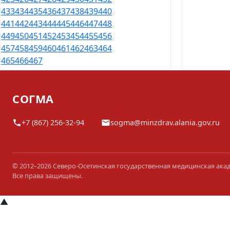
433
434
435
436
437
438
439
440
441
442
443
444
445
446
447
448
449
450
451
452
453
454
455
456
457
458
459
460
461
462
463
464
465
466
467
СОГМА
+7 (867) 256-32-94
sogma@minzdrav.alania.gov.ru
© 2012–2026 Северо-Осетинская государственная медицинская ака
Все права защищены.
▲