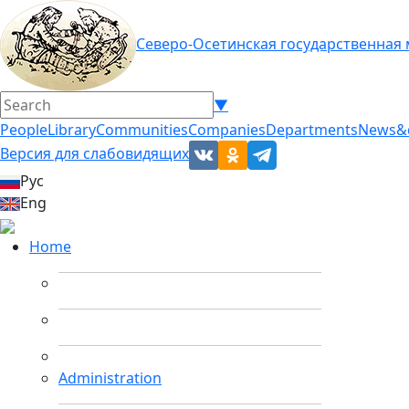
Северо-Осетинская государственная
▼
People
Library
Communities
Companies
Departments
News&
Версия для слабовидящих
Рус
Eng
Home
Administration