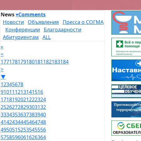
News
▾
Comments
Новости
Объявления
Пресса о СОГМА
Конференции
Благодарности
Абитуриентам
ALL
«
<
177
178
179
180
181
182
183
184
>
▼
1
2
3
4
5
6
7
8
9
10
11
12
13
14
15
16
17
18
19
20
21
22
23
24
25
26
27
28
29
30
31
32
33
34
35
36
37
38
39
40
41
42
43
44
45
46
47
48
49
50
51
52
53
54
55
56
57
58
59
60
61
62
63
64