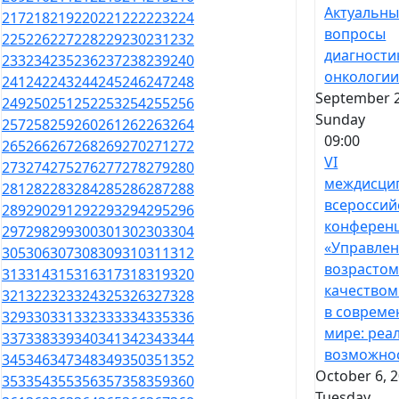
Актуальн
217
218
219
220
221
222
223
224
вопросы
225
226
227
228
229
230
231
232
диагности
233
234
235
236
237
238
239
240
онкологи
241
242
243
244
245
246
247
248
September 2
249
250
251
252
253
254
255
256
Sunday
257
258
259
260
261
262
263
264
09:00
265
266
267
268
269
270
271
272
VI
273
274
275
276
277
278
279
280
междисци
281
282
283
284
285
286
287
288
всероссий
289
290
291
292
293
294
295
296
конферен
297
298
299
300
301
302
303
304
«Управле
305
306
307
308
309
310
311
312
возрастом
313
314
315
316
317
318
319
320
качеством
321
322
323
324
325
326
327
328
в соврем
329
330
331
332
333
334
335
336
мире: реа
337
338
339
340
341
342
343
344
возможно
345
346
347
348
349
350
351
352
October 6, 2
353
354
355
356
357
358
359
360
Tuesday