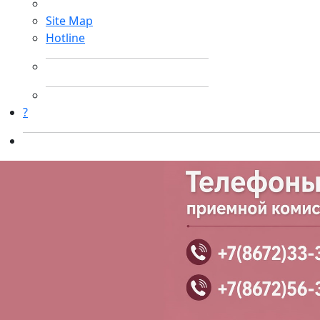
Site Map
Hotline
?