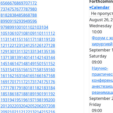
Forthcomin
65
66
67
68
69
70
71
72
▾
Calendar
73
74
75
76
77
78
79
80
Не пропуст
81
82
83
84
85
86
87
88
August 26, 2
89
90
91
92
93
94
95
96
Wednesday
97
98
99
100
101
102
103
104
10:00
105
106
107
108
109
110
111
112
Форум с ж
113
114
115
116
117
118
119
120
хирургией
121
122
123
124
125
126
127
128
September 1
129
130
131
132
133
134
135
136
Saturday
137
138
139
140
141
142
143
144
09:00
145
146
147
148
149
150
151
152
Научно-
153
154
155
156
157
158
159
160
практичес
161
162
163
164
165
166
167
168
конферен
169
170
171
172
173
174
175
176
анестезио
177
178
179
180
181
182
183
184
реанимац
185
186
187
188
189
190
191
192
September 2
193
194
195
196
197
198
199
200
Friday
201
202
203
204
205
206
207
208
09:00
209
210
211
212
213
214
215
216