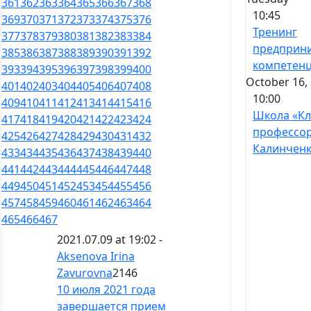
361
362
363
364
365
366
367
368
10:45
369
370
371
372
373
374
375
376
Тренинг
377
378
379
380
381
382
383
384
предприн
385
386
387
388
389
390
391
392
компетен
393
394
395
396
397
398
399
400
October 16, 
401
402
403
404
405
406
407
408
10:00
409
410
411
412
413
414
415
416
Школа «К
417
418
419
420
421
422
423
424
профессо
425
426
427
428
429
430
431
432
Калинчен
433
434
435
436
437
438
439
440
441
442
443
444
445
446
447
448
449
450
451
452
453
454
455
456
457
458
459
460
461
462
463
464
465
466
467
2021.07.09 at 19:02 -
Aksenova Irina
Zavurovna
2146
10 июля 2021 года
завершается прием