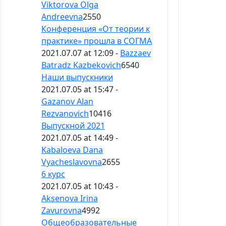
Viktorova Olga
Andreevna
2550
Конференция «От теории к
практике» прошла в СОГМА
2021.07.07 at 12:09 -
Bazzaev
Batradz Kazbekovich
6540
Наши выпускники
2021.07.05 at 15:47 -
Gazanov Alan
Rezvanovich
10416
Выпускной 2021
2021.07.05 at 14:49 -
Kabaloeva Dana
Vyacheslavovna
2655
6 курс
2021.07.05 at 10:43 -
Aksenova Irina
Zavurovna
4992
Общеобразовательные