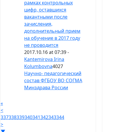
рамках контрольных
цифр, оставшихся
вакантными после
зачисления,
дополнительный прием
на обучение в 2017 году
не проводится
2017.10.16 at 07:39 -
Kantemirova Irina
Kolumbovna
4027
Научно- педагогический
состав ФГБОУ ВО СОГМА
Минздрава России
«
<
337
338
339
340
341
342
343
344
>
▼