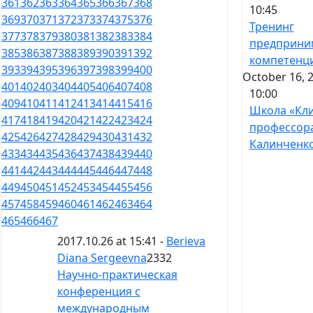
361
362
363
364
365
366
367
368
10:45
369
370
371
372
373
374
375
376
Тренинг
377
378
379
380
381
382
383
384
предприни
385
386
387
388
389
390
391
392
компетенц
393
394
395
396
397
398
399
400
October 16, 2
401
402
403
404
405
406
407
408
10:00
409
410
411
412
413
414
415
416
Школа «Кл
417
418
419
420
421
422
423
424
профессор
425
426
427
428
429
430
431
432
Калинченк
433
434
435
436
437
438
439
440
441
442
443
444
445
446
447
448
449
450
451
452
453
454
455
456
457
458
459
460
461
462
463
464
465
466
467
2017.10.26 at 15:41 -
Berieva
Diana Sergeevna
2332
Научно-практическая
конференция с
международным