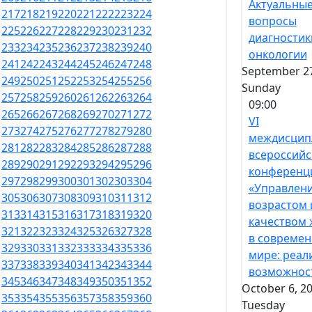
Актуальны
217
218
219
220
221
222
223
224
вопросы
225
226
227
228
229
230
231
232
диагностик
233
234
235
236
237
238
239
240
онкологии
241
242
243
244
245
246
247
248
September 27
249
250
251
252
253
254
255
256
Sunday
257
258
259
260
261
262
263
264
09:00
265
266
267
268
269
270
271
272
VI
273
274
275
276
277
278
279
280
междисцип
281
282
283
284
285
286
287
288
всероссийс
289
290
291
292
293
294
295
296
конференц
297
298
299
300
301
302
303
304
«Управлен
305
306
307
308
309
310
311
312
возрастом 
313
314
315
316
317
318
319
320
качеством 
321
322
323
324
325
326
327
328
в совреме
329
330
331
332
333
334
335
336
мире: реал
337
338
339
340
341
342
343
344
возможнос
345
346
347
348
349
350
351
352
October 6, 20
353
354
355
356
357
358
359
360
Tuesday