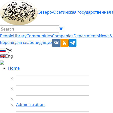
Северо-Осетинская государственная
▼
People
Library
Communities
Companies
Departments
News&
Версия для слабовидящих
Рус
Eng
Home
Administration