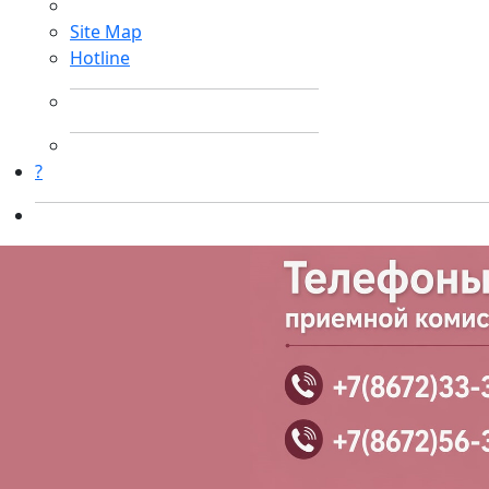
Site Map
Hotline
?