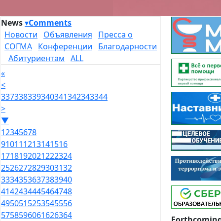
News
▾
Comments
Новости
Объявления
Пресса о
СОГМА
Конференции
Благодарности
Абитуриентам
ALL
«
<
337
338
339
340
341
342
343
344
>
▼
1
2
3
4
5
6
7
8
9
10
11
12
13
14
15
16
17
18
19
20
21
22
23
24
25
26
27
28
29
30
31
32
33
34
35
36
37
38
39
40
41
42
43
44
45
46
47
48
49
50
51
52
53
54
55
56
57
58
59
60
61
62
63
64
Forthcoming