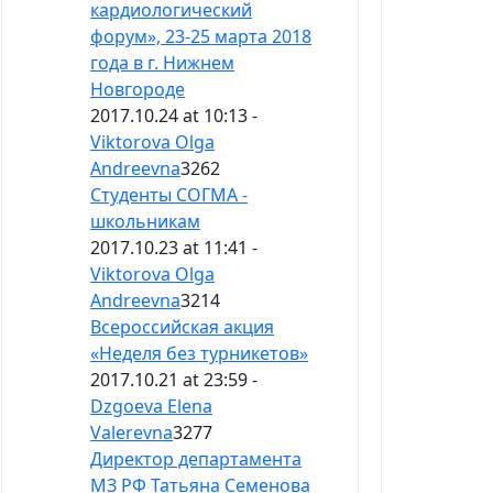
кардиологический
форум», 23-25 марта 2018
года в г. Нижнем
Новгороде
2017.10.24 at 10:13 -
Viktorova Olga
Andreevna
3262
Студенты СОГМА -
школьникам
2017.10.23 at 11:41 -
Viktorova Olga
Andreevna
3214
Всероссийская акция
«Неделя без турникетов»
2017.10.21 at 23:59 -
Dzgoeva Elena
Valerevna
3277
Директор департамента
МЗ РФ Татьяна Семенова