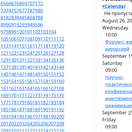
65
66
67
68
69
70
71
72
▾
Calendar
73
74
75
76
77
78
79
80
Не пропусти
81
82
83
84
85
86
87
88
August 26, 20
89
90
91
92
93
94
95
96
Wednesday
97
98
99
100
101
102
103
104
10:00
105
106
107
108
109
110
111
112
Форум с ж
113
114
115
116
117
118
119
120
хирургией
121
122
123
124
125
126
127
128
September 19
129
130
131
132
133
134
135
136
Saturday
137
138
139
140
141
142
143
144
09:00
145
146
147
148
149
150
151
152
Научно-
153
154
155
156
157
158
159
160
практическ
161
162
163
164
165
166
167
168
конференц
169
170
171
172
173
174
175
176
анестезиол
177
178
179
180
181
182
183
184
реанимаци
185
186
187
188
189
190
191
192
September 25
193
194
195
196
197
198
199
200
Friday
201
202
203
204
205
206
207
208
09:00
209
210
211
212
213
214
215
216