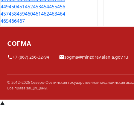
449
450
451
452
453
454
455
456
457
458
459
460
461
462
463
464
465
466
467
СОГМА
+7 (867) 256-32-94
sogma@minzdrav.alania.gov.ru
© 2012–2026 Северо-Осетинская государственная медицинская ака
Все права защищены.
▲